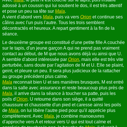
adossé à un coussin qui lui soutient le dos, il est très attentif
et pose un peu sa tête sur
Mala
.
A vient d'abord vers
Mala
, puis va vers
Orion
et continue ses
câlins avec l'un puis l'autre. Tous les trois semblent
décontractés et heureux. A repart gentiment à la fin de la
séance.
Le deuxième groupe est constitué d'une petite fille A couchée
sur le tapis, d'un jeune garçon A qui ne prend pas vraiment
contact au début, de M que nous avons déjà vu ainsi que U.
A semble d'abord intéressée par
Orion
, mais elle est très vite
perturbée, sans doute par l'agitation de M et U. Elle se plaint,
geint, et pleure un peu. Il sera plus judicieux de la rattacher
au groupe précédent plus calme.
Mala
reconnait bien U et ses manières brusques, M est entré
dans la salle avec assurance et reste beaucoup plus près de
Mala
, il arrive dans la séance à toucher sa patte, puis les
poils d'
Orion
. U retourne dans son siège, il a quitté
chaussure et chaussette d'un pied et caresse ainsi les poils
de
Mala
, on lui libère l'autre pied pour qu'il apprécie plus
complètement. Avec
Mala
, je combine manoeuvres
d'approche vers A et retour vers U qui est tout calme et