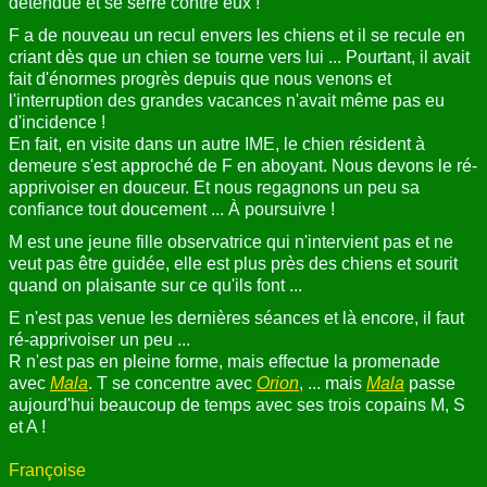
détendue et se serre contre eux !
F a de nouveau un recul envers les chiens et il se recule en
criant dès que un chien se tourne vers lui ... Pourtant, il avait
fait d'énormes progrès depuis que nous venons et
l'interruption des grandes vacances n'avait même pas eu
d'incidence !
En fait, en visite dans un autre IME, le chien résident à
demeure s'est approché de F en aboyant. Nous devons le ré-
apprivoiser en douceur. Et nous regagnons un peu sa
confiance tout doucement ... À poursuivre !
M est une jeune fille observatrice qui n'intervient pas et ne
veut pas être guidée, elle est plus près des chiens et sourit
quand on plaisante sur ce qu'ils font ...
E n'est pas venue les dernières séances et là encore, il faut
ré-apprivoiser un peu ...
R n'est pas en pleine forme, mais effectue la promenade
avec
Mala
. T se concentre avec
Orion
, ... mais
Mala
passe
aujourd'hui beaucoup de temps avec ses trois copains M, S
et A !
Françoise