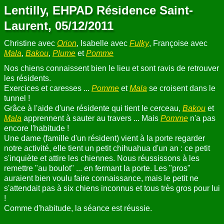
Lentilly, EHPAD Résidence Saint-
Laurent, 05/12/2011
Christine avec
Orion
, Isabelle avec
Fulky
, Françoise avec
Mala
,
Bakou
,
Plume
et
Pomme
Nos chiens connaissent bien le lieu et sont ravis de retrouver
les résidents.
Exercices et caresses ...
Pomme
et
Mala
se croisent dans le
tunnel !
Grâce à l'aide d'une résidente qui tient le cerceau,
Bakou
et
Mala
apprennent à sauter au travers ... Mais
Pomme
n'a pas
encore l'habitude !
Une dame (famille d'un résident) vient à la porte regarder
notre activité, elle tient un petit chihuahua d'un an : ce petit
s'inquiète et attire les chiennes. Nous réussissons à les
remettre "au boulot" ... en fermant la porte. Les "pros"
auraient bien voulu faire connaissance, mais le petit ne
s'attendait pas à six chiens inconnus et tous très gros pour lui
!
Comme d'habitude, la séance est réussie.