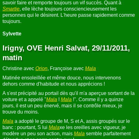
savoir faire et remporte toujours un vif succès. Quant à
Smartie
, elle lèche toujours consciencieusement les
personnes qui le désirent. L'heure passe rapidement comme
toujours.
Sylvette
Irigny, OVE Henri Salvat, 29/11/2011,
matin
Christine avec
Orion
, Françoise avec
Mala
Matinée ensoleillée et même douce, nous intervenons
dehors comme d'habitude et nous apprécions !
A s'est précipité au portail dès qu'il m'a aperçue sortant de la
voiture et a appelé "
Mala
!
Mala
!". Comme il y a quinze
jours, il est un peu énervé, mais il se contrôle mieux, je
trouve du moins.
Mala
a adopté le groupe de M, S et A, assis groupés sur le
banc : pourtant, S lui
Mala
xe les oreilles avec vigueur, je
modère un peu son action, mais
Mala
semble parfaitement