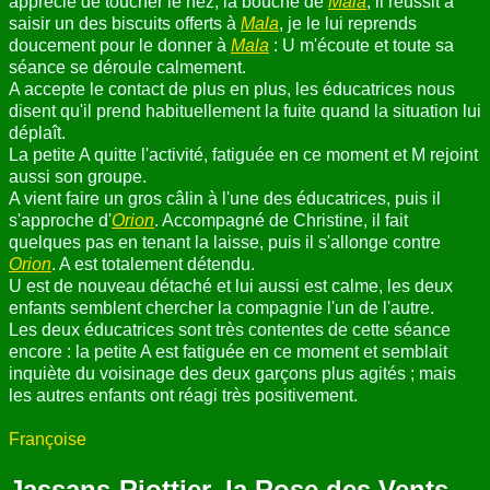
apprécie de toucher le nez, la bouche de
Mala
, il réussit à
saisir un des biscuits offerts à
Mala
, je le lui reprends
doucement pour le donner à
Mala
: U m'écoute et toute sa
séance se déroule calmement.
A accepte le contact de plus en plus, les éducatrices nous
disent qu'il prend habituellement la fuite quand la situation lui
déplaît.
La petite A quitte l'activité, fatiguée en ce moment et M rejoint
aussi son groupe.
A vient faire un gros câlin à l'une des éducatrices, puis il
s'approche d'
Orion
. Accompagné de Christine, il fait
quelques pas en tenant la laisse, puis il s'allonge contre
Orion
. A est totalement détendu.
U est de nouveau détaché et lui aussi est calme, les deux
enfants semblent chercher la compagnie l'un de l'autre.
Les deux éducatrices sont très contentes de cette séance
encore : la petite A est fatiguée en ce moment et semblait
inquiète du voisinage des deux garçons plus agités ; mais
les autres enfants ont réagi très positivement.
Françoise
Jassans-Riottier, la Rose des Vents,