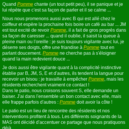
Quand
Pomme
chante (un tout petit peu), il se panique et je
lui répète que c'est sa façon de parler et il se calme ...
Nous nous promenons aussi avec B qui est allé chez le
coiffeur et espère la prochaine fois boire un café au bar ... JM
est tout excité de revoir
Pomme
, il a fait de gros progrès dans
sa façon de caresser ... quand il oublie, il saisit la queue à
pleine main ou l'oreille : je suis toujours vigilante avec lui, je
déserre ses doigts, offre une friandise à
Pomme
tout en
parlant doucement.
Pomme
ne cherche pas à s'éloigner
quand la main redevient douce ...
Je dois aussi être vigilante quant à la complicité instinctive
établie par B, JM, S, E et d'autres, ils tendent la langue pour
recevoir un bisou : je travaille à empêcher
Pomme
, mais les
résidents recherchent vraiment ce contact !
Dans le patio, nous croisons souvent S, elle demande un
baiser. J'ai dans l'ensemble un bon contact avec elle, mais
elle frappe parfois d'autres :
Pomme
doit avoir la côte !
Le patio est un lieu de rencontre des résidents et nos
interventions profitent à tous. Les différents soignants de la
MAS ont décidé d'accentuer ce partage que nous pratiquons
déjà ...