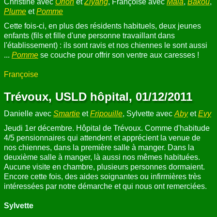
Christine avec
Orion
et
Ziyang
, Françoise avec
Mala
,
Bakou
,
Plume
et
Pomme
Cette fois-ci, en plus des résidents habituels, deux jeunes
enfants (fils et fille d'une personne travaillant dans
l'établissement) : ils sont ravis et nos chiennes le sont aussi
...
Pomme
se couche pour offrir son ventre aux caresses !
Françoise
Trévoux, USLD hôpital, 01/12/2011
Danielle avec
Smartie
et
Fripouille
, Sylvette avec
Aby
et
Evy
Jeudi 1er décembre. Hôpital de Trévoux. Comme d'habitude
4/5 pensionnaires qui attendent et apprécient la venue de
nos chiennes, dans la première salle à manger. Dans la
deuxième salle à manger, là aussi nos mêmes habituées.
Aucune visite en chambre, plusieurs personnes dormaient.
Encore cette fois, des aides soignantes ou infirmières très
intéressées par notre démarche et qui nous ont remerciées.
Sylvette