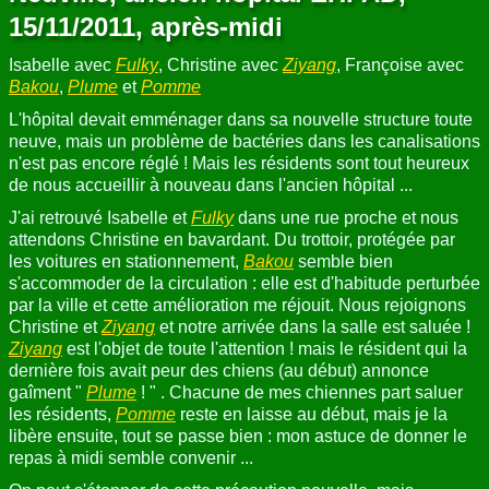
15/11/2011, après-midi
Isabelle avec
Fulky
, Christine avec
Ziyang
, Françoise avec
Bakou
,
Plume
et
Pomme
L'hôpital devait emménager dans sa nouvelle structure toute
neuve, mais un problème de bactéries dans les canalisations
n'est pas encore réglé ! Mais les résidents sont tout heureux
de nous accueillir à nouveau dans l'ancien hôpital ...
J'ai retrouvé Isabelle et
Fulky
dans une rue proche et nous
attendons Christine en bavardant. Du trottoir, protégée par
les voitures en stationnement,
Bakou
semble bien
s'accommoder de la circulation : elle est d'habitude perturbée
par la ville et cette amélioration me réjouit. Nous rejoignons
Christine et
Ziyang
et notre arrivée dans la salle est saluée !
Ziyang
est l'objet de toute l'attention ! mais le résident qui la
dernière fois avait peur des chiens (au début) annonce
gaîment "
Plume
! " . Chacune de mes chiennes part saluer
les résidents,
Pomme
reste en laisse au début, mais je la
libère ensuite, tout se passe bien : mon astuce de donner le
repas à midi semble convenir ...