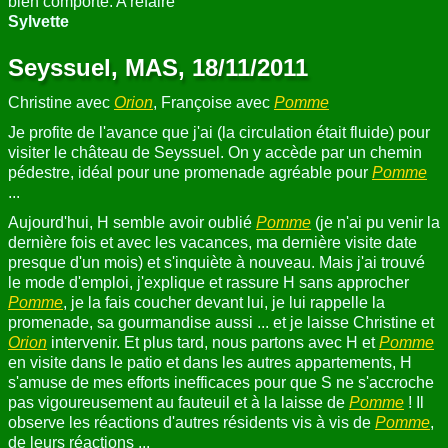
bien comporté. A refaire
Sylvette
Seyssuel, MAS, 18/11/2011
Christine avec
Orion
, Françoise avec
Pomme
Je profite de l'avance que j'ai (la circulation était fluide) pour
visiter le château de Seyssuel. On y accède par un chemin
pédestre, idéal pour une promenade agréable pour
Pomme
...
Aujourd'hui, H semble avoir oublié
Pomme
(je n'ai pu venir la
dernière fois et avec les vacances, ma dernière visite date
presque d'un mois) et s'inquiète à nouveau. Mais j'ai trouvé
le mode d'emploi, j'explique et rassure H sans approcher
Pomme
, je la fais coucher devant lui, je lui rappelle la
promenade, sa gourmandise aussi ... et je laisse Christine et
Orion
intervenir. Et plus tard, nous partons avec H et
Pomme
en visite dans le patio et dans les autres appartements, H
s'amuse de mes efforts inefficaces pour que S ne s'accroche
pas vigoureusement au fauteuil et à la laisse de
Pomme
! Il
observe les réactions d'autres résidents vis à vis de
Pomme
,
de leurs réactions ...