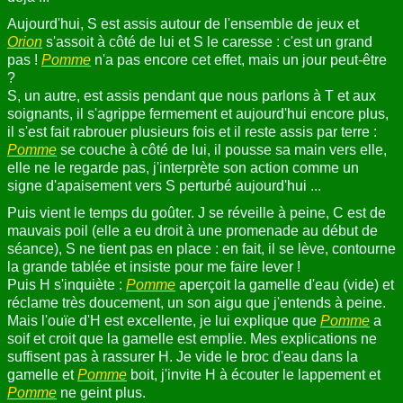
Aujourd'hui, S est assis autour de l'ensemble de jeux et
Orion
s'assoit à côté de lui et S le caresse : c'est un grand
pas !
Pomme
n'a pas encore cet effet, mais un jour peut-être
?
S, un autre, est assis pendant que nous parlons à T et aux
soignants, il s'agrippe fermement et aujourd'hui encore plus,
il s'est fait rabrouer plusieurs fois et il reste assis par terre :
Pomme
se couche à côté de lui, il pousse sa main vers elle,
elle ne le regarde pas, j'interprète son action comme un
signe d'apaisement vers S perturbé aujourd'hui ...
Puis vient le temps du goûter. J se réveille à peine, C est de
mauvais poil (elle a eu droit à une promenade au début de
séance), S ne tient pas en place : en fait, il se lève, contourne
la grande tablée et insiste pour me faire lever !
Puis H s'inquiète :
Pomme
aperçoit la gamelle d'eau (vide) et
réclame très doucement, un son aigu que j'entends à peine.
Mais l'ouïe d'H est excellente, je lui explique que
Pomme
a
soif et croit que la gamelle est emplie. Mes explications ne
suffisent pas à rassurer H. Je vide le broc d'eau dans la
gamelle et
Pomme
boit, j'invite H à écouter le lappement et
Pomme
ne geint plus.