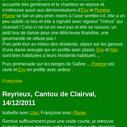
accueille très gentiment et le chanteur se repose et
s'intéresse aussi aux démonstrations d'
Evy
et
Pomme
.
Plume
se fait un peu prier, moins à l'aise semble-t-il, elle a un
peu oublié ce lieu et elle a signalé avec vigueur "l'intrus" qui
chantait ! Celui-ci ne lui en veut pas et elle se rassure, un
petit tour de danse pour une délicieuse friandise, une
gourmande ne refuse pas !
Puis petit tour au milieu des résidents, séjour sur les genoux
d'une dame aveugle qui en profite avec plaisir,
Evy
et
Aby
sont bien habituées à leurs résidents habituels ...
Puis promenade sur les berges de Saône ...
Pomme
est
ravie et
Evy
en profite avec ardeur .
Françoise
Reyrieux, Cantou de Clairval,
14/12/2011
Isabelle avec
Ugo
, Françoise avec
Plume
Remise suffisamment pour une visite courte, je retrouve
Isabelle et nous prenons notre temps pour cette dernière