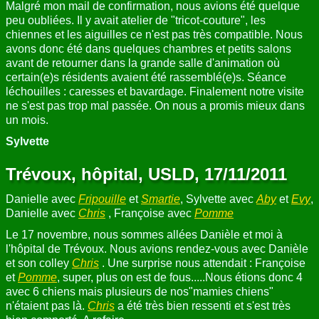
Malgré mon mail de confirmation, nous avions été quelque
peu oubliées. Il y avait atelier de "tricot-couture", les
chiennes et les aiguilles ce n'est pas très compatible. Nous
avons donc été dans quelques chambres et petits salons
avant de retourner dans la grande salle d'animation où
certain(e)s résidents avaient été rassemblé(e)s. Séance
léchouilles : caresses et bavardage. Finalement notre visite
ne s'est pas trop mal passée. On nous a promis mieux dans
un mois.
Sylvette
Trévoux, hôpital, USLD, 17/11/2011
Danielle avec
Fripouille
et
Smartie
, Sylvette avec
Aby
et
Evy
,
Danielle avec
Chris
, Françoise avec
Pomme
Le 17 novembre, nous sommes allées Danièle et moi à
l'hôpital de Trévoux. Nous avions rendez-vous avec Danièle
et son colley
Chris
. Une surprise nous attendait : Françoise
et
Pomme
, super, plus on est de fous.....Nous étions donc 4
avec 6 chiens mais plusieurs de nos"mamies chiens"
n'étaient pas là.
Chris
a été très bien ressenti et s'est très