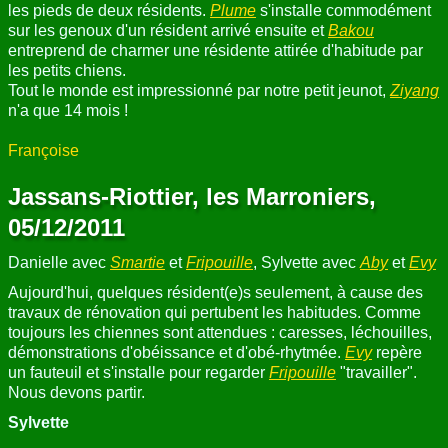
les pieds de deux résidents.
Plume
s'installe commodément
sur les genoux d'un résident arrivé ensuite et
Bakou
entreprend de charmer une résidente attirée d'habitude par
les petits chiens.
Tout le monde est impressionné par notre petit jeunot,
Ziyang
n'a que 14 mois !
Françoise
Jassans-Riottier, les Marroniers,
05/12/2011
Danielle avec
Smartie
et
Fripouille
, Sylvette avec
Aby
et
Evy
Aujourd'hui, quelques résident(e)s seulement, à cause des
travaux de rénovation qui pertubent les habitudes. Comme
toujours les chiennes sont attendues : caresses, léchouilles,
démonstrations d'obéissance et d'obé-rhytmée.
Evy
repère
un fauteuil et s'installe pour regarder
Fripouille
"travailler".
Nous devons partir.
Sylvette