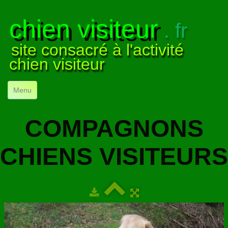
chien visiteur
. fr
site consacré à l'activité
chien visiteur
Menu
ACCUEIL
COMPAGNONS
NOS VISITES
▼
CHIENS VISITEURS
NOTRE ACTIVITÉ
▼
POUR DÉBUTER
▼
COMPRENDRE LE CHIEN
▼
VISUELS
▼