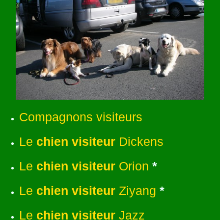
Compagnons visiteurs
Le
chien visiteur
Dickens
Le
chien visiteur
Orion
*
Le
chien visiteur
Ziyang
*
Le
chien visiteur
Jazz