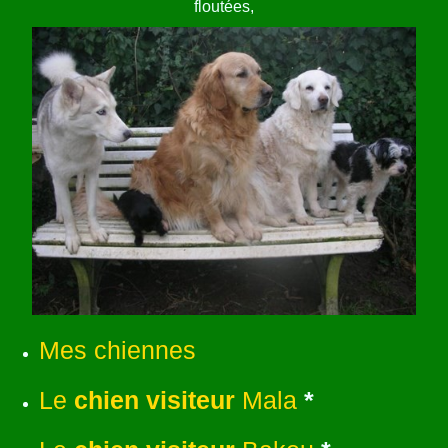
floutées,
ANNUAIRE
CONTACT
Mes chiennes
Le
chien visiteur
Mala
*