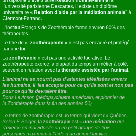
un
diplôme universitaire
Relation homme-animal
à
l’université parisienne Descartes, il existe un diplôme
universitaire «
Relation d’aide par la médiation animale
" à
Clermont-Ferrand.
L'Institut Français de Zoothérapie forme environ 80% des
thérapeutes.
Le titre de «
zoothérapeute
» n’est pas encadré et protégé
par une loi.
La
zoothérapie
n’est pas une activité lucrative. Le
zoothérapeute exerce la plupart du temps un métier à cöté,
souvent en relation avec la
thérapie assistée par l’animal
.
L’animal ne se nourrit pas d’attentes idéalisées envers
les humains, il les accepte pour ce qu’ils sont et non pas
pour ce qu’ils devraient être.
Boris Levinson (pédopsychiatre américain, et pionnier de
la Zoothérapie dans la fin des années 50)
Le terme de zoothérapie est un terme qui vient du Québec.
Selon F. Beiger
, la
zoothérapie
est «
une médiation
qui
s’exerce en individuelle ou en petit groupe de trois
personnes maximum à l’aide d’un animal familier,