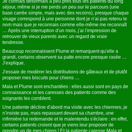
Je connais désormais à peu près tous les patients du long
séjour, même si je me perds un peu sur le parcours (une
base carrée simple, mais avec des recoins), presque chaque
visage correspond à une personne dont je n'ai pas retenu le
nom mais que je reconnais comme elle-même me reconnaît
… Après une interruption d'un mois, j'ai l'impression de
retrouver de vieux parents avec un regard de vraie
tendresse.
Beaucoup reconnaissent Plume et remarquent qu'elle a
grandi, certains observent sa patte encore presque rasée …
J'explique.
J'essaie de modérer les distributions de gâteaux et de plutôt
proposer mes biscuits pour chiens …
Mala et Plume sont enchantées : elles aussi sont en pays de
connaissance et les caresses des patients comme des
soignants les comblent.
Une patiente décline d'abord ma visite avec les chiennes, je
n'insiste pas, mais repassant devant sa chambre, une
infirmière lui redemande et le malentendu s'éclaire : en effet,
certains patients croient que je viens leur proposer de
prendre un de mes chiens ! Et la patiente caresse Mala et