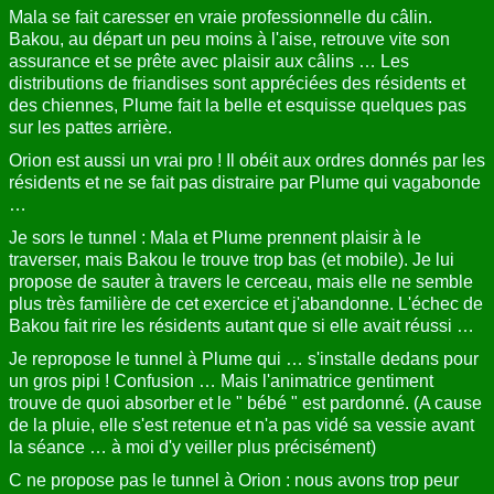
Mala se fait caresser en vraie professionnelle du câlin.
Bakou, au départ un peu moins à l'aise, retrouve vite son
assurance et se prête avec plaisir aux câlins … Les
distributions de friandises sont appréciées des résidents et
des chiennes, Plume fait la belle et esquisse quelques pas
sur les pattes arrière.
Orion est aussi un vrai pro ! Il obéit aux ordres donnés par les
résidents et ne se fait pas distraire par Plume qui vagabonde
…
Je sors le tunnel : Mala et Plume prennent plaisir à le
traverser, mais Bakou le trouve trop bas (et mobile). Je lui
propose de sauter à travers le cerceau, mais elle ne semble
plus très familière de cet exercice et j'abandonne. L'échec de
Bakou fait rire les résidents autant que si elle avait réussi …
Je repropose le tunnel à Plume qui … s'installe dedans pour
un gros pipi ! Confusion … Mais l'animatrice gentiment
trouve de quoi absorber et le " bébé " est pardonné. (A cause
de la pluie, elle s'est retenue et n'a pas vidé sa vessie avant
la séance … à moi d'y veiller plus précisément)
C ne propose pas le tunnel à Orion : nous avons trop peur