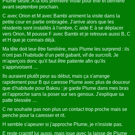
Plume seule. A la fois première visite pour elle et dernière
avant septembre prochain.
C avec Orion et M avec Bambi animent la visite dans la
petite cour en partie ombragée. J'arrive alors que les
résidents sont installés à l'ombre, C aide E à se déplacer
vers Orion, M pousse F avec Bambi et je retrouve aussi B, C
et H que je connais déjà.
Ma tête doit leur être familière, mais Plume les surprend : ils
n'ont pas l'habitude d'un petit gabarit, vif de surcroît. Je
m'aperçois donc qu'il faut être patiente afin qu'ils
s'apprivoisent …
Ils auraient plutôt peur au début, mais ça s'arrange
rapidement pour B qui caresse Plume avec plus de douceur
que d'habitude pour Bakou : je garde Plume dans mes bras
et l'approche sans la poser sur ses genoux. J'explique sa
patte blessée …
C ne souhaite pas non plus un contact trop proche mais se
penche pour la caresser et rit.
H semble s'apeurer si j'approche Plume, je n'insiste pas.
E reste craintif lui aussi, mais joue avec la laisse de Plume