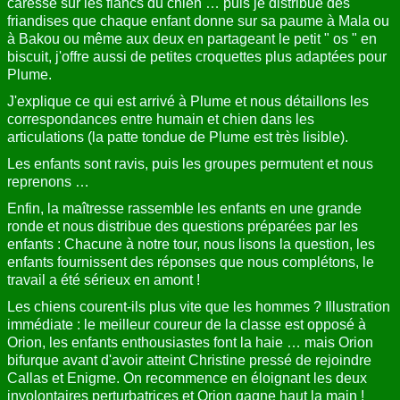
caresse sur les flancs du chien … puis je distribue des
friandises que chaque enfant donne sur sa paume à Mala ou
à Bakou ou même aux deux en partageant le petit " os " en
biscuit, j'offre aussi de petites croquettes plus adaptées pour
Plume.
J'explique ce qui est arrivé à Plume et nous détaillons les
correspondances entre humain et chien dans les
articulations (la patte tondue de Plume est très lisible).
Les enfants sont ravis, puis les groupes permutent et nous
reprenons …
Enfin, la maîtresse rassemble les enfants en une grande
ronde et nous distribue des questions préparées par les
enfants : Chacune à notre tour, nous lisons la question, les
enfants fournissent des réponses que nous complétons, le
travail a été sérieux en amont !
Les chiens courent-ils plus vite que les hommes ? Illustration
immédiate : le meilleur coureur de la classe est opposé à
Orion, les enfants enthousiastes font la haie … mais Orion
bifurque avant d'avoir atteint Christine pressé de rejoindre
Callas et Enigme. On recommence en éloignant les deux
involontaires perturbatrices et Orion gagne haut la main !