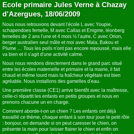
Ecole primaire Jules Verne à Chazay
d'Azergues, 18/06/2009
Nous nous retrouvons devant l'école L avec Youpie,
schapendoes femelle, M avec Callas et Enigme, léonberg
femelles de 2 ans l'une et 4 mois ½ l'autre, C avec Orion,
berger australien seul mâle et moi avec Mala, Bakou et
Plume … Tous les poils n'ont pas encore repoussé, mais elle
va bien et il s'agit d'une activité calme.
Nous nous rendons directement dans le grand parc situé
entre les écoles maternelle et primaire et la mairie, il fait
chaud et même lourd mais la fraîcheur végétale est bien
agréable. Nous installons des gamelles d'eau.
Une première classe (CE1) arrive bientôt avec la maîtresse,
celle-ci répartit les enfants en petits groupes et nous en
prenons chacune un en charge.
Comment aborde-t-on un chien ? Les enfants ont déjà
travaillé ce thème, chaque enfant à son tour joue le petit rôle
: bonjour, on demande si on peut caresser le chien, on
présente la main pour laisser flairer le chien et enfin on