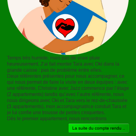
Temps très humide, mais pas de vraie pluie
heureusement. J’ai fait monter Tara avec Oki dans la
grande caisse : pas de problème entre elles.
Deux référentes présentes pour nous accompagner, ce
qui nous permet de faire la visite en deux équipes : avec
une référente, Christine avec Jazz commence par l’étage
(2 appartements) tandis qu’avec l’autre référente, nous
nous dirigeons avec Oki et Tara vers le rez-de-chaussée
(3 appartements), mon accompagnatrice conduit Tara et
je lui confie une trousse de petites croquettes.
Dès le premier appartement, nous rencontrons
La suite du compte rendu ..