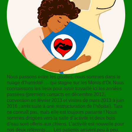
Nous passons entre les gouttes, nous sommes dans le
nuage d’humidité … qui stagne sur les Monts d’Or. Nous
connaissons les lieux pour avoir travaillé ici les années
passées (premiers contacts en décembre 2012,
convention en février 2013 et visites de mars 2013 à juin
2016 ; arrêt suite à une restructuration de l’hôpital). Tara
ne connaît pas, mais elle est toujours partante ! Nous
sommes dirigées vers la salle d’activité et deux bols
d’eau sont offerts aux chiens. L’activité est nouvelle pour
nos deux référents ... Les patients arrivent peu à peu,