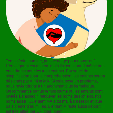
Temps froid, humide, pas de neige pour nous : ouf !
L’enseignant est absent, mais ils sont quand même trois
encadrants pour les trois enfants. Par souci de
simplification pour la compréhension, les enfants seront
désignés par A, M et MA. Si cela pose un problème,
nous reviendrons à un anonymat plus hermétique.
On commence par un temps calme où les enfants sont
invités à s’asseoir, retrouver les noms des chiens, nos
noms aussi …L'enfant MA a du mal à s’asseoir et joue
paisiblement au milieu. L'enfant M reste aussi debout, il
est très attiré par Oki pour jouer