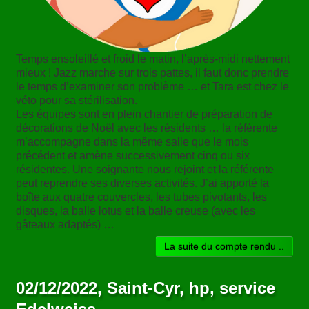
Temps ensoleillé et froid le matin, l’après-midi nettement
mieux ! Jazz marche sur trois pattes, il faut donc prendre
le temps d’examiner son problème … et Tara est chez le
véto pour sa stérilisation.
Les équipes sont en plein chantier de préparation de
décorations de Noël avec les résidents … la référente
m’accompagne dans la même salle que le mois
précédent et amène successivement cinq ou six
résidentes. Une soignante nous rejoint et la référente
peut reprendre ses diverses activités. J’ai apporté la
boîte aux quatre couvercles, les tubes pivotants, les
disques, la balle lotus et la balle creuse (avec les
gâteaux adaptés) …
La suite du compte rendu ..
02/12/2022, Saint-Cyr, hp, service