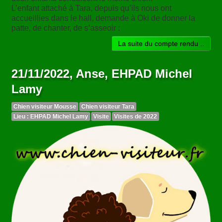
L’enfant attaché à Tara, depuis qu’ils nous ont
accueillies dans le hall, demande à Oki de donner la
patte, de chanter, de s’asseoir :
La suite du compte rendu ..
21/11/2022, Anse, EHPAD Michel
Lamy
Chien visiteur Mousse
Chien visiteur Tara
Lieu : EHPAD Michel Lamy
Visite
Visites de 2022