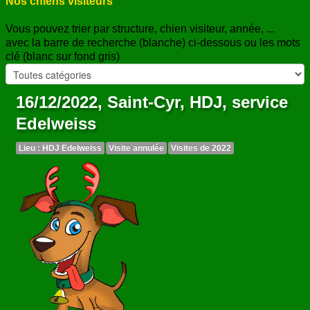
Nos chiens visiteurs
Vous pouvez trier par structure, chien visiteur, année, ...
avec la barre de recherche (blanche) ci-dessous ou les mots
clé (blanc sur fond gris)
16/12/2022, Saint-Cyr, HDJ, service
Edelweiss
Lieu : HDJ Edelweiss
Visite annulée
Visites de 2022