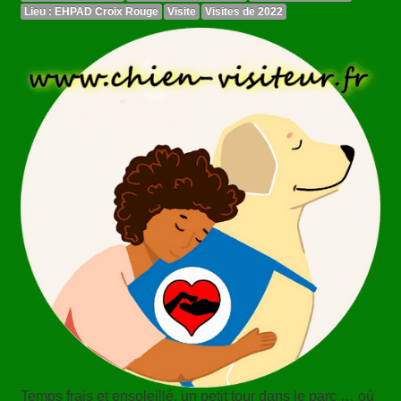
Lieu : EHPAD Croix Rouge
Visite
Visites de 2022
Temps frais et ensoleillé, un petit tour dans le parc … où