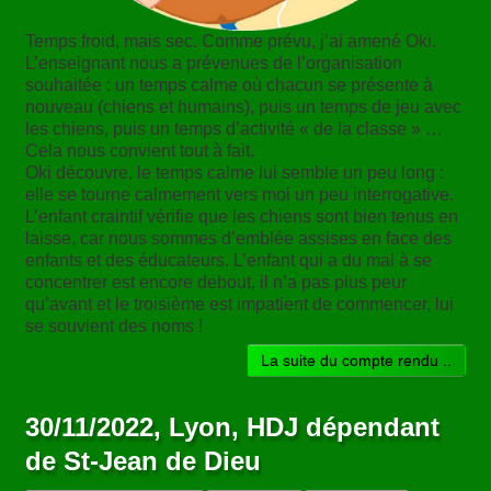
Temps froid, mais sec. Comme prévu, j’ai amené Oki.
L’enseignant nous a prévenues de l’organisation
souhaitée : un temps calme où chacun se présente à
nouveau (chiens et humains), puis un temps de jeu avec
les chiens, puis un temps d’activité « de la classe » …
Cela nous convient tout à fait.
Oki découvre, le temps calme lui semble un peu long :
elle se tourne calmement vers moi un peu interrogative.
L’enfant craintif vérifie que les chiens sont bien tenus en
laisse, car nous sommes d’emblée assises en face des
enfants et des éducateurs. L’enfant qui a du mal à se
concentrer est encore debout, il n’a pas plus peur
qu’avant et le troisième est impatient de commencer, lui
se souvient des noms !
La suite du compte rendu ..
30/11/2022, Lyon, HDJ dépendant
de St-Jean de Dieu