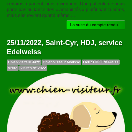
certains repartent, puis reviennent. Une patiente ne nous
parle pas ou lance des « amabilités » plutôt particulières,
mais elle revient quand même …
La suite du compte rendu ..
25/11/2022, Saint-Cyr, HDJ, service
Edelweiss
Chien visiteur Jazz
Chien visiteur Mousse
Lieu : HDJ Edelweiss
Visite
Visites de 2022