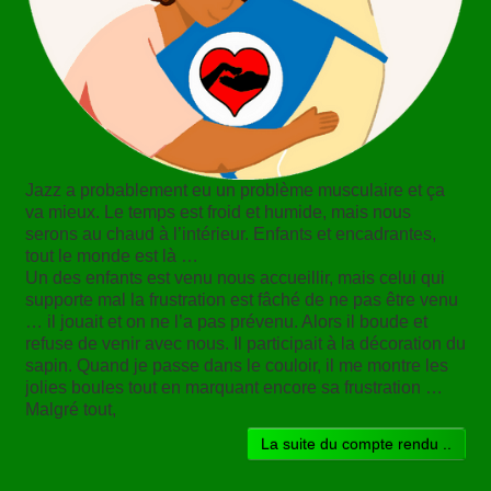
Jazz a probablement eu un problème musculaire et ça
va mieux. Le temps est froid et humide, mais nous
serons au chaud à l’intérieur. Enfants et encadrantes,
tout le monde est là …
Un des enfants est venu nous accueillir, mais celui qui
supporte mal la frustration est fâché de ne pas être venu
… il jouait et on ne l’a pas prévenu. Alors il boude et
refuse de venir avec nous. Il participait à la décoration du
sapin. Quand je passe dans le couloir, il me montre les
jolies boules tout en marquant encore sa frustration …
Malgré tout,
La suite du compte rendu ..