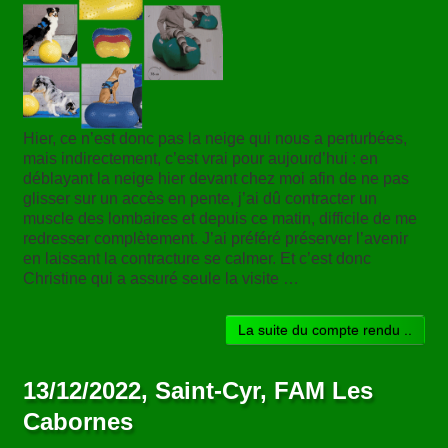
Hier, ce n’est donc pas la neige qui nous a perturbées,
mais indirectement, c’est vrai pour aujourd’hui : en
déblayant la neige hier devant chez moi afin de ne pas
glisser sur un accès en pente, j’ai dû contracter un
muscle des lombaires et depuis ce matin, difficile de me
redresser complètement. J’ai préféré préserver l’avenir
en laissant la contracture se calmer. Et c’est donc
Christine qui a assuré seule la visite …
La suite du compte rendu ..
13/12/2022, Saint-Cyr, FAM Les
Cabornes