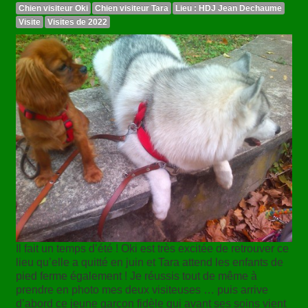
Chien visiteur Oki
Chien visiteur Tara
Lieu : HDJ Jean Dechaume
Visite
Visites de 2022
Il fait un temps d’été ! Oki est très excitée de retrouver ce
lieu qu’elle a quitté en juin et Tara attend les enfants de
pied ferme également ! Je réussis tout de même à
prendre en photo mes deux visiteuses … puis arrive
d’abord ce jeune garçon fidèle qui avant ses soins vient