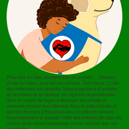
Pluie fine à l’aller, presque rien en arrivant … trombes
d’eau au retour, puis rien en arrivant. Tant mieux ! L’une
des référentes est absente. Nous proposons d’emblée
qu’au milieu de la séance, on organise la promenade
dans le couloir de façon à détendre les enfants et
retrouver ensuite leur attention dans la salle ensuite et
que les trousses à friandises des encadrants servent
essentiellement à assister l’offre des enfants afin que les
chiens se focalisent davantage sur les enfants que sur