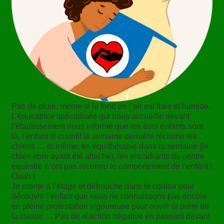
Pas de pluie, même si le fond de l’air est frais et humide.
L’éducatrice spécialisée qui nous accueille devant
l’établissement nous informe que les trois enfants sont
là, l’enfant si craintif la semaine dernière réclame les
chiens … et même, en équithérapie dans la semaine (le
chien libre ayant été attaché), les encadrants du centre
équestre n’ont pas reconnu le comportement de l’enfant !
Ouah !
Je monte à l’étage et débouche dans le couloir pour
découvrir l’enfant que nous ne connaissons pas encore
en pleine protestation vigoureuse pour ouvrir la porte de
la classe … Pas de réaction négative en passant devant