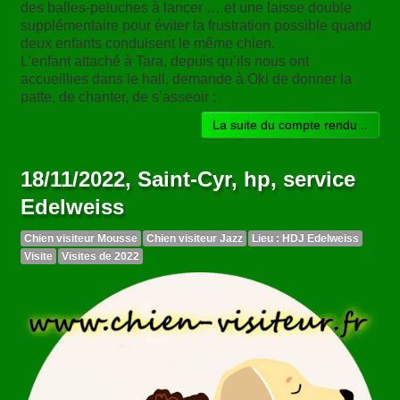
des balles-peluches à lancer … et une laisse double
supplémentaire pour éviter la frustration possible quand
deux enfants conduisent le même chien.
L’enfant attaché à Tara, depuis qu’ils nous ont
accueillies dans le hall, demande à Oki de donner la
patte, de chanter, de s’asseoir :
La suite du compte rendu ..
18/11/2022, Saint-Cyr, hp, service
Edelweiss
Chien visiteur Mousse
Chien visiteur Jazz
Lieu : HDJ Edelweiss
Visite
Visites de 2022