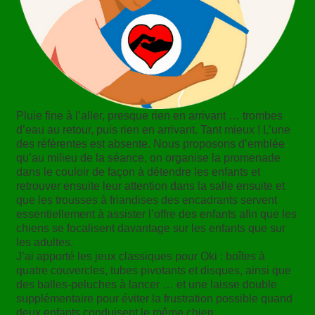
Pluie fine à l’aller, presque rien en arrivant … trombes
d’eau au retour, puis rien en arrivant. Tant mieux ! L’une
des référentes est absente. Nous proposons d’emblée
qu’au milieu de la séance, on organise la promenade
dans le couloir de façon à détendre les enfants et
retrouver ensuite leur attention dans la salle ensuite et
que les trousses à friandises des encadrants servent
essentiellement à assister l’offre des enfants afin que les
chiens se focalisent davantage sur les enfants que sur
les adultes.
J’ai apporté les jeux classiques pour Oki : boîtes à
quatre couvercles, tubes pivotants et disques, ainsi que
des balles-peluches à lancer … et une laisse double
supplémentaire pour éviter la frustration possible quand
deux enfants conduisent le même chien.