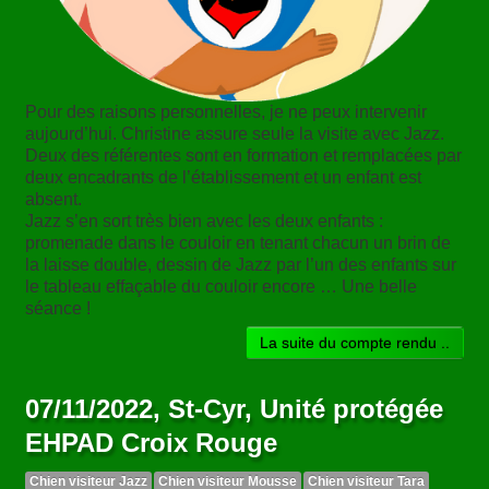
Pour des raisons personnelles, je ne peux intervenir
aujourd’hui. Christine assure seule la visite avec Jazz.
Deux des référentes sont en formation et remplacées par
deux encadrants de l’établissement et un enfant est
absent.
Jazz s’en sort très bien avec les deux enfants :
promenade dans le couloir en tenant chacun un brin de
la laisse double, dessin de Jazz par l’un des enfants sur
le tableau effaçable du couloir encore … Une belle
séance !
La suite du compte rendu ..
07/11/2022, St-Cyr, Unité protégée
EHPAD Croix Rouge
Chien visiteur Jazz
Chien visiteur Mousse
Chien visiteur Tara