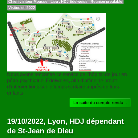
Chien visiteur Mousse
Lieu : HDJ Edelweiss
Réunion préalable
Visites de 2022
Nous avons rencontré ce service de l’hôpital de jour en
pédo-psychiatrie, Edelweiss, afin d’affiner le projet
d’interventions sur le temps scolaire auprès de trois
enfants
La suite du compte rendu ..
19/10/2022, Lyon, HDJ dépendant
de St-Jean de Dieu