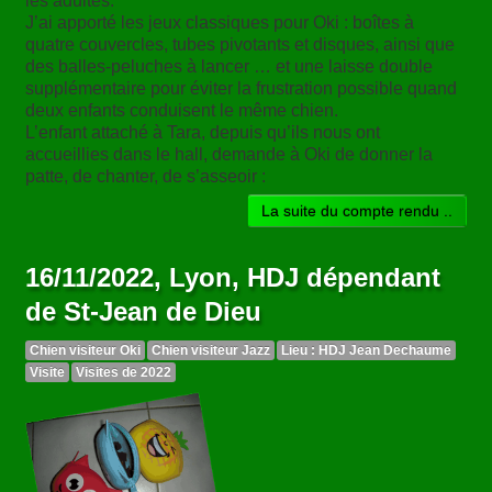
les adultes.
J’ai apporté les jeux classiques pour Oki : boîtes à
quatre couvercles, tubes pivotants et disques, ainsi que
des balles-peluches à lancer … et une laisse double
supplémentaire pour éviter la frustration possible quand
deux enfants conduisent le même chien.
L’enfant attaché à Tara, depuis qu’ils nous ont
accueillies dans le hall, demande à Oki de donner la
patte, de chanter, de s’asseoir :
La suite du compte rendu ..
16/11/2022, Lyon, HDJ dépendant
de St-Jean de Dieu
Chien visiteur Oki
Chien visiteur Jazz
Lieu : HDJ Jean Dechaume
Visite
Visites de 2022