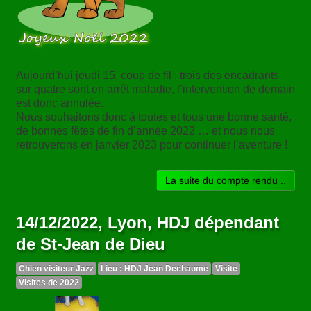
Aujourd’hui jeudi 15, coup de fil : trois des encadrants
sur quatre sont en arrêt maladie, l’intervention de demain
est donc annulée.
Nous souhaitons donc à toutes et tous une bonne santé,
de bonnes fêtes de fin d’année 2022 … et nous nous
retrouverons en janvier 2023 pour continuer l’aventure !
La suite du compte rendu ..
14/12/2022, Lyon, HDJ dépendant
de St-Jean de Dieu
Chien visiteur Jazz
Lieu : HDJ Jean Dechaume
Visite
Visites de 2022