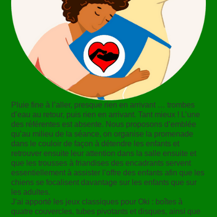
Pluie fine à l’aller, presque rien en arrivant … trombes
d’eau au retour, puis rien en arrivant. Tant mieux ! L’une
des référentes est absente. Nous proposons d’emblée
qu’au milieu de la séance, on organise la promenade
dans le couloir de façon à détendre les enfants et
retrouver ensuite leur attention dans la salle ensuite et
que les trousses à friandises des encadrants servent
essentiellement à assister l’offre des enfants afin que les
chiens se focalisent davantage sur les enfants que sur
les adultes.
J’ai apporté les jeux classiques pour Oki : boîtes à
quatre couvercles, tubes pivotants et disques, ainsi que