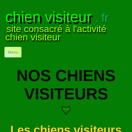
chien visiteur
. fr
site consacré à l'activité
chien visiteur
Menu
ACCUEIL
NOS CHIENS
NOS VISITES
▼
VISITEURS
NOTRE ACTIVITÉ
▼
POUR DÉBUTER
▼
COMPRENDRE LE CHIEN
▼
Les chiens visiteurs
VISUELS
▼