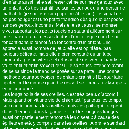
d’enfants aussi : elle sait rester calme sur mes genoux avec
un enfant très très craintif, ou sur les genoux d’une personne
malhabile (je soutiens son popotin s’il le faut) : le signal de
ne pas bouger est une petite friandise dès qu’elle est posée
sur des genoux inconnus. Mais elle sait aussi se montrer
vive, rapportant les petits jouets ou sautant allègrement sur
une chaise ou par dessus le dos d’un collègue couché ou
fonçant dans le tunnel à la rencontre d’un enfant. Elle
apprécie aussi nombre de jeux, elle est opiniâtre, pas
toujours délicate, mais elle a bien constaté qu’un tube
tournant à pleine vitesse et refusant de délivrer la friandise …
va ralentir et enfin s’exécuter ! Elle sait aussi attendre avant
de se saisir de la friandise posée sur sa patte : une bonne
méthode pour apprivoiser les enfants craintifs ! Et pour faire
rigoler tout le monde quand le ressort se libère au « Mange »
enfin prononcé.
Les longs poils de ses oreilles, c’est très beau, d’accord !
Mais quand on vit une vie de chien actif par tous les temps,
raccourcir, non pas les oreilles, mais ces poils qui trempent
dans l’herbe et dans la gamelle … et les longues franges
aussi ont partiellement rencontré les ciseaux à cause des
épillets en été, y compris dans les oreilles ! Alors le standard
et les prix de beauté, tant pis, mais on se fait bien admirer