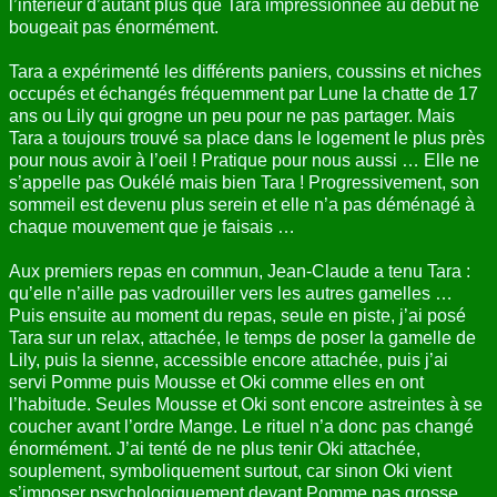
l’intérieur d’autant plus que Tara impressionnée au début ne
bougeait pas énormément.
Tara a expérimenté les différents paniers, coussins et niches
occupés et échangés fréquemment par Lune la chatte de 17
ans ou Lily qui grogne un peu pour ne pas partager. Mais
Tara a toujours trouvé sa place dans le logement le plus près
pour nous avoir à l’oeil ! Pratique pour nous aussi … Elle ne
s’appelle pas Oukélé mais bien Tara ! Progressivement, son
sommeil est devenu plus serein et elle n’a pas déménagé à
chaque mouvement que je faisais …
Aux premiers repas en commun, Jean-Claude a tenu Tara :
qu’elle n’aille pas vadrouiller vers les autres gamelles …
Puis ensuite au moment du repas, seule en piste, j’ai posé
Tara sur un relax, attachée, le temps de poser la gamelle de
Lily, puis la sienne, accessible encore attachée, puis j’ai
servi Pomme puis Mousse et Oki comme elles en ont
l’habitude. Seules Mousse et Oki sont encore astreintes à se
coucher avant l’ordre Mange. Le rituel n’a donc pas changé
énormément. J’ai tenté de ne plus tenir Oki attachée,
souplement, symboliquement surtout, car sinon Oki vient
s’imposer psychologiquement devant Pomme pas grosse