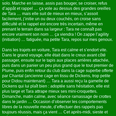
solo. Marche en laisse, assis pas bouger, se croiser, refus
d’appât et rappel … ça vole au dessus des grandes oreilles
de Tara … mais elle suit de mieux en mieux, s’assoit
facilement, j’initie un ou deux couchés, on croise sans
difficulté et le rappel est encore très incertain, même en
prenant le terrain dans sa largeur : Tara ne connaît pas
encore vraiment son nom … ça viendra ! On zappe l’agility
(initiation) … fatiguée, ma petite Tara, repos sur mes genoux.
Dans les trajets en voiture, Tara est calme et s’endort vite.
Dans le grand voyage, elle était dans le creux avant côté
passager, ensuite sur le tapis aux places arrières attachée,
puis dans un panier un peu plus grand que le tout premier de
Plume, puis enfin retour du club dans la cage superbe offerte
par Chantal (ancienne cage en tissu de Dickens, trop petite
pour Didou maintenant) … Tara a aussi reçu la gamelle de
Dickens qui lui plaît bien : adoptée sans hésitation, elle est
plus large et Tara attrape mieux ses mini-croquettes.
Dimanche, matin calme, avec séance ramassage de crottes
dans le jardin … Occasion d’observer les comportements
libres de la nouvelle meute, d’effectuer des rappels pas
toujours réussis, mais ça vient … Cet après-midi, sieste et