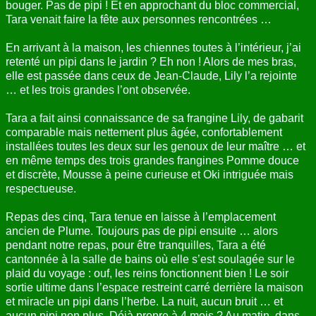
bouger. Pas de pipi ! Et en approchant du bloc commercial,
Tara venait faire la fête aux personnes rencontrées …
En arrivant à la maison, les chiennes toutes à l’intérieur, j’ai
retenté un pipi dans le jardin ? Eh non ! Alors de mes bras,
elle est passée dans ceux de Jean-Claude, Lily l’a rejointe
… et les trois grandes l’ont observée.
Tara a fait ainsi connaissance de sa frangine Lily, de gabarit
comparable mais nettement plus âgée, confortablement
installées toutes les deux sur les genoux de leur maître … et
en même temps des trois grandes frangines Pomme douce
et discrète, Mousse à peine curieuse et Oki intriguée mais
respectueuse.
Repas des cinq, Tara tenue en laisse à l’emplacement
ancien de Plume. Toujours pas de pipi ensuite … alors
pendant notre repas, pour être tranquilles, Tara a été
cantonnée à la salle de bains où elle s’est soulagée sur le
plaid du voyage : ouf, les reins fonctionnent bien ! Le soir
sortie ultime dans l’espace restreint carré derrière la maison
et miracle un pipi dans l’herbe. La nuit, aucun bruit … et
aucun pipi non plus. Déjà propre à 4 mois ? Au matin, dans