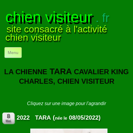
chien visiteur
. fr
site consacré à l'activité
chien visiteur
Menu
ACCUEIL
TARA
LA CHIENNE
CAVALIER KING
NOS VISITES
▼
CHARLES, CHIEN VISITEUR
NOTRE ACTIVITÉ
▼
POUR DÉBUTER
▼
Cliquez sur une image pour l'agrandir
COMPRENDRE LE CHIEN
▼
2022 TARA
(
08/05/2022)
née le
VISUELS
▼