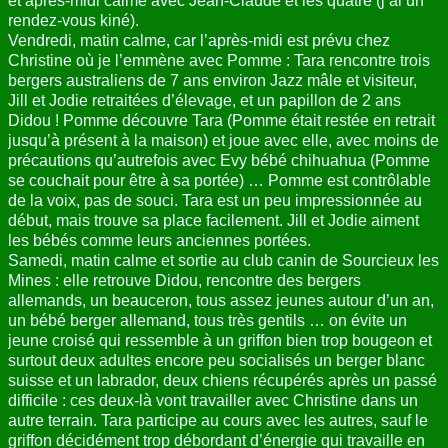
et après-midi calme avec Jean-Claude et les quatre (j’ai un
rendez-vous kiné).
Vendredi, matin calme, car l’après-midi est prévu chez
Christine où je l’emmène avec Pomme : Tara rencontre trois
bergers australiens de 7 ans environ Jazz mâle et visiteur,
Jill et Jodie retraitées d’élevage, et un papillon de 2 ans
Didou ! Pomme découvre Tara (Pomme était restée en retrait
jusqu’à présent à la maison) et joue avec elle, avec moins de
précautions qu’autrefois avec Evy bébé chihuahua (Pomme
se couchait pour être à sa portée) … Pomme est contrôlable
de la voix, pas de souci. Tara est un peu impressionnée au
début, mais trouve sa place facilement. Jill et Jodie aiment
les bébés comme leurs anciennes portées.
Samedi, matin calme et sortie au club canin de Sourcieux les
Mines : elle retrouve Didou, rencontre des bergers
allemands, un beauceron, tous assez jeunes autour d’un an,
un bébé berger allemand, tous très gentils … on évite un
jeune croisé qui ressemble à un griffon bien trop bougeon et
surtout deux adultes encore peu socialisés un berger blanc
suisse et un labrador, deux chiens récupérés après un passé
difficile : ces deux-là vont travailler avec Christine dans un
autre terrain. Tara participe au cours avec les autres, sauf le
griffon décidément trop débordant d’énergie qui travaille en