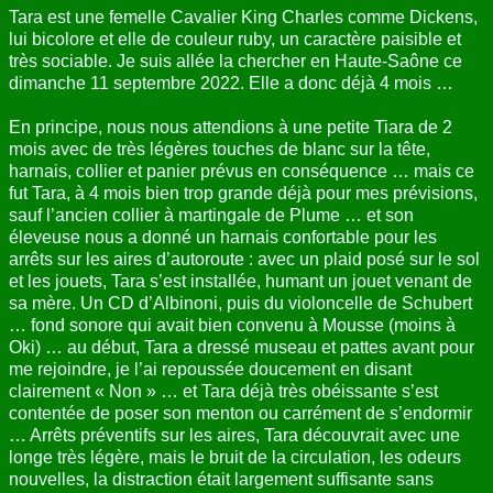
Tara est une femelle Cavalier King Charles comme Dickens,
lui bicolore et elle de couleur ruby, un caractère paisible et
très sociable. Je suis allée la chercher en Haute-Saône ce
dimanche 11 septembre 2022. Elle a donc déjà 4 mois …
En principe, nous nous attendions à une petite Tiara de 2
mois avec de très légères touches de blanc sur la tête,
harnais, collier et panier prévus en conséquence … mais ce
fut Tara, à 4 mois bien trop grande déjà pour mes prévisions,
sauf l’ancien collier à martingale de Plume … et son
éleveuse nous a donné un harnais confortable pour les
arrêts sur les aires d’autoroute : avec un plaid posé sur le sol
et les jouets, Tara s’est installée, humant un jouet venant de
sa mère. Un CD d’Albinoni, puis du violoncelle de Schubert
… fond sonore qui avait bien convenu à Mousse (moins à
Oki) … au début, Tara a dressé museau et pattes avant pour
me rejoindre, je l’ai repoussée doucement en disant
clairement « Non » … et Tara déjà très obéissante s’est
contentée de poser son menton ou carrément de s’endormir
… Arrêts préventifs sur les aires, Tara découvrait avec une
longe très légère, mais le bruit de la circulation, les odeurs
nouvelles, la distraction était largement suffisante sans