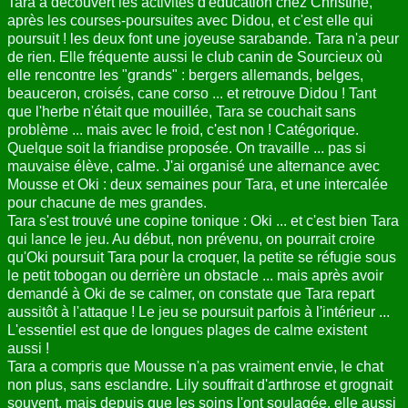
Tara a découvert les activités d'éducation chez Christine,
après les courses-poursuites avec Didou, et c'est elle qui
poursuit ! les deux font une joyeuse sarabande. Tara n'a peur
de rien. Elle fréquente aussi le club canin de Sourcieux où
elle rencontre les "grands" : bergers allemands, belges,
beauceron, croisés, cane corso ... et retrouve Didou ! Tant
que l'herbe n'était que mouillée, Tara se couchait sans
problème ... mais avec le froid, c'est non ! Catégorique.
Quelque soit la friandise proposée. On travaille ... pas si
mauvaise élève, calme. J'ai organisé une alternance avec
Mousse et Oki : deux semaines pour Tara, et une intercalée
pour chacune de mes grandes.
Tara s'est trouvé une copine tonique : Oki ... et c'est bien Tara
qui lance le jeu. Au début, non prévenu, on pourrait croire
qu'Oki poursuit Tara pour la croquer, la petite se réfugie sous
le petit tobogan ou derrière un obstacle ... mais après avoir
demandé à Oki de se calmer, on constate que Tara repart
aussitôt à l'attaque ! Le jeu se poursuit parfois à l'intérieur ...
L'essentiel est que de longues plages de calme existent
aussi !
Tara a compris que Mousse n'a pas vraiment envie, le chat
non plus, sans esclandre. Lily souffrait d'arthrose et grognait
souvent, mais depuis que les soins l'ont soulagée, elle aussi