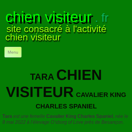
chien visiteur
. fr
site consacré à l'activité
chien visiteur
Menu
ACCUEIL
CHIEN
TARA
NOS VISITES
▼
VISITEUR
NOTRE ACTIVITÉ
▼
CAVALIER KING
POUR DÉBUTER
▼
CHARLES SPANIEL
COMPRENDRE LE CHIEN
▼
Tara
est une femelle
Cavalier King Charles Spaniel
,
née le
8 mai 2022 à l'élevage O'sborg of Love près de Besançon.
VISUELS
▼