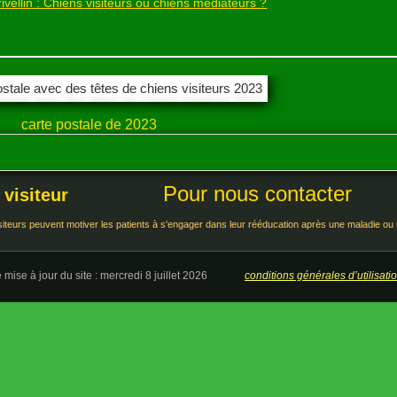
Connaissance du code canin et prévention des
morsures
ce de grandir avec un animal de compagnie.
dent de tendresse, il dispense parfois un apprentissage de la
respect de l'autre …
lire la suite ...
rs ou chiens médiateurs ?
Éric Trivellin,
vous répond dans un texte très complet auquel
le site chien-visiteur.fr souscrit tout à fait ...
Trivellin : Chiens visiteurs ou chiens médiateurs ?
carte postale de 2023