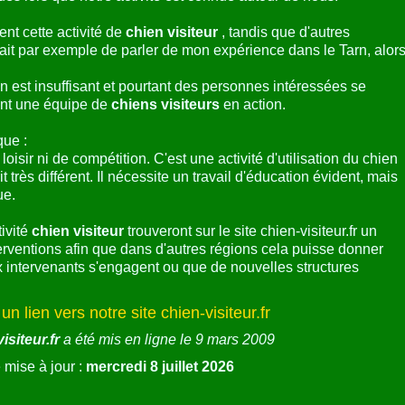
Pourquoi ce site
hien visiteur
modeste de rassembler des informations sur l'activité
ts sur des expériences concrètes d'interventions …
 développe grâce à des personnes quelque part en France ou
te démarche et souhaitent s'y engager
ures en voient les bienfaits.
oins en
chiens visiteurs
sont énormes !
iens guides d'aveugles et des chiens d'assistance, l'existence
este presque confidentielle, alors que nous-mêmes sommes
ès lors que notre activité est connue autour de nous.
t cette activité de
chien visiteur
, tandis que d'autres
it par exemple de parler de mon expérience dans le Tarn, alor
n est insuffisant et pourtant des personnes intéressées se
ent une équipe de
chiens visiteurs
en action.