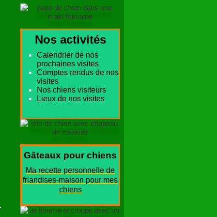
Pour nous contacter
Plan du site
Nos activités
Calendrier de nos
prochaines visites
Comptes rendus de nos