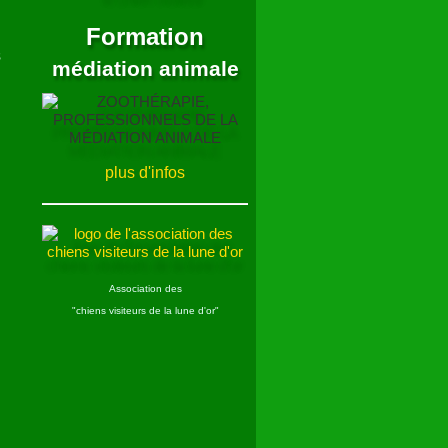
Comment avoir des
renseignements sur l'activité
chien visiteur
localement …
pour rejoindre une équipe
d'intervenants
chiens
visiteurs
, pour monter un
projet aussi …
L'annuaire des chiens
visiteurs
Formation
médiation animale
s