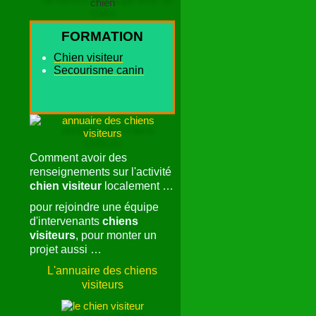
visites
Nos chiens visiteurs
Lieux de nos visites
Gâteaux pour chiens
Ma recette personnelle de
friandises-maison pour mes
chiens
FORMATION
Chien visiteur
Secourisme canin