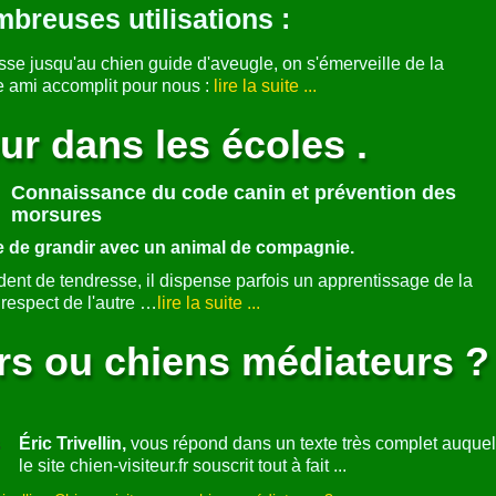
?
Un
chien visiteur
, c'est un chien qui vient visiter des
personnes coincées derrière les murs …
e, du handicap, des prisons, de l'exclusion toujours … et aussi
mation et de prévention des morsures ....
lire la suite ...
r : thérapeute malgré lui ...
Le chien a su accompagner
breuses utilisations :
sse jusqu'au chien guide d'aveugle, on s'émerveille de la
le ami accomplit pour nous :
lire la suite ...
eur dans les écoles .