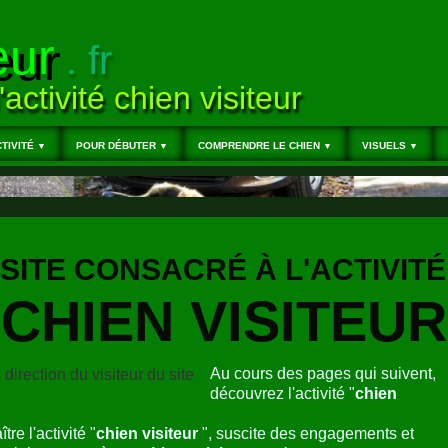
eur
. fr
'activité chien visiteur
TIVITÉ
POUR DÉBUTER
COMPRENDRE LE CHIEN
VISUELS
▼
▼
▼
▼