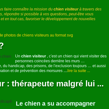
que :
oisir ni de compétition. C'est une activité d'utilisation du chien
 très différent. Il nécessite un travail d'éducation évident, mais
ue.
ivité
chien visiteur
trouveront sur le site chien-visiteur.fr un
rventions afin que dans d'autres régions cela puisse donner
 intervenants s'engagent ou que de nouvelles structures
un lien vers notre site chien-visiteur.fr
isiteur.fr
a été mis en ligne le 9 mars 2009
 mise à jour :
mercredi 8 juillet 2026
us faire connaître la mission du
chien visiteur
à travers des
, répondre si possible à vos questions, peut-être vous
r et en tout cas, favoriser le développement de nouvelles