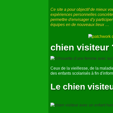
L'activité
chien visiteur
est spécifi
Ce n'est pas une activité canine de l
où le maître s'engage dans un esprit
il n'y a pas d'entraînement spécifiq
Les personnes intéressées par l'act
dossier complété à mesure des inte
l'élan nécessaire, que de nouveaux
s'ouvrent.
Pour mettre 
Le site
chien-v
dernière
Ce site a pour objectif de mieux vo
expériences personnelles concrètes
permettre d'envisager d'y participe
équipes en de nouveaux lieux …