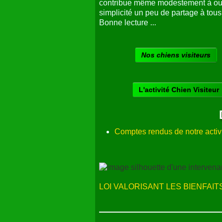
visiteur
" !
Que ce site permette de faire connaît
contribue même modestement à ouvr
simplicité un peu de partage à tou
Bonne lecture ...
Nos chiens visiteurs