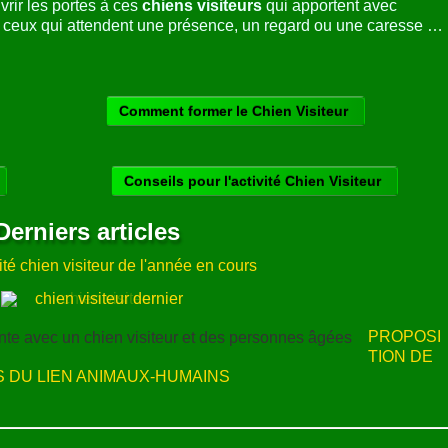
SITE CONSACRÉ À L'ACTIVITÉ
CHIEN VISITEUR
Au cours des pages qui suivent,
découvrez l'activité "
chien
re l'activité "
chien visiteur
", suscite des engagements et
ir les portes à ces
chiens visiteurs
qui apportent avec
s ceux qui attendent une présence, un regard ou une caresse …
Comment former le Chien Visiteur