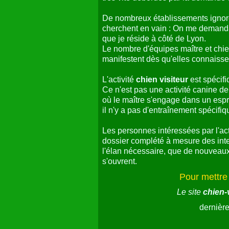
c
Ce site
chien-visiteur.fr
a l'espoir 
des
chiens visiteurs
, des documen
afin que l'activité
chien visiteur
se
ailleurs qui se retrouvent dans cet
afin que des responsables de struct
En effet, il me semble que les bes
Tout autant que la formation des ch
de l'activité des
chiens-visiteurs
r
très vite débordés par la demande d
De nombreux établissements ignoren
cherchent en vain : On me demanda
que je réside à côté de Lyon.
Le nombre d'équipes maître et chie
manifestent dès qu'elles connaiss