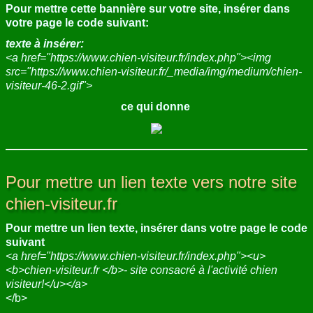
Pour mettre cette bannière sur votre site, insérer dans
ANNUAIRE
votre page le code suivant:
texte à insérer:
CONTACT
<a href="https://www.chien-visiteur.fr/index.php"><img
src="https://www.chien-visiteur.fr/_media/img/medium/chien-
visiteur-46-2.gif">
ce qui donne
Pour mettre un lien texte vers notre site
chien-visiteur.fr
Pour mettre un lien texte, insérer dans votre page le code
suivant
<a href="https://www.chien-visiteur.fr/index.php"><u>
<b>chien-visiteur.fr </b>- site consacré à l'activité chien
visiteur!</u></a>
</b>