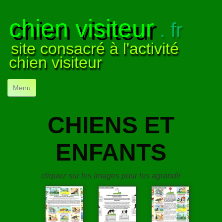
chien visiteur
. fr
site consacré à l'activité
chien visiteur
Menu
ACCUEIL
CHIENS ET
NOS VISITES
▼
ENFANTS
NOTRE ACTIVITÉ
▼
POUR DÉBUTER
▼
cliquez sur les images pour les agrandir
COMPRENDRE LE CHIEN
▼
VISUELS
▼