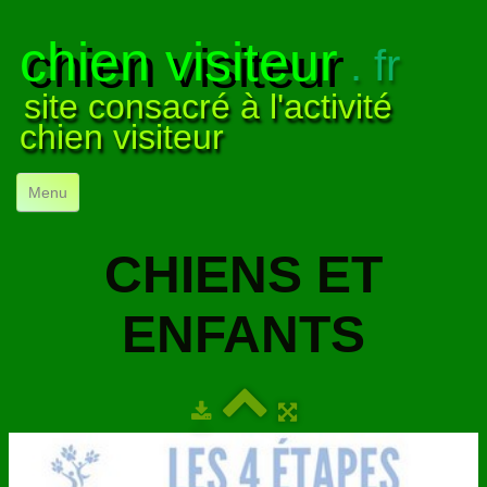
chien visiteur
. fr
site consacré à l'activité
chien visiteur
Menu
ACCUEIL
CHIENS ET
NOS VISITES
▼
ENFANTS
NOTRE ACTIVITÉ
▼
POUR DÉBUTER
▼
COMPRENDRE LE CHIEN
▼
VISUELS
▼