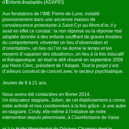
d'
E
nfants
I
nadaptés (ADAPEI)
Aux fondations de l’IME Pierre-de-Lune, installé
provisoirement dans une ancienne maison de
convalescence protestante à Saint-Cyr-au-Mont-d’or, il y
avait en effet ce constat : la non réponse ou la réponse mal
adaptée donnée à des enfants souffrant de graves troubles
du comportement. «Inventer un lieu d’observation et
d’orientation», un lieu où l’on se donne le temps et les
moyens d’«apaiser des situations», un lieu à la fois éducatif
et thérapeutique, tel était le défi résumé en septembre 2008
par Henri Clerc, président de l’Adapei. Tout le projet s’est
d’ailleurs construit de concert avec le secteur psychiatrique.
Jeunes de 6 à 21 ans.
Nous avons été contactées en février 2014.
Un éducateur stagiaire, Julien, de cet établissement a connu
notre activité et nos coordonnées à la fois grâce : à une autre
ex-stagiaire, Cindy, elle-même à l'initiative de notre
intervention depuis pérennisée, à Clairefontaine de Vaise
et à la Halte Montaberlet de Décines-Charpieu dont le