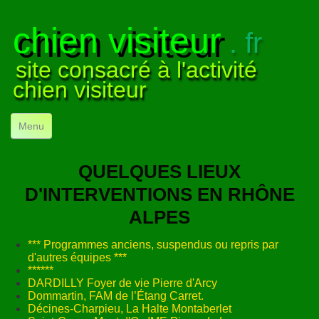
chien visiteur
. fr
site consacré à l'activité
chien visiteur
Menu
ACCUEIL
QUELQUES LIEUX
NOS VISITES
▼
D'INTERVENTIONS EN RHÔNE
ALPES
NOTRE ACTIVITÉ
▼
*** Programmes anciens, suspendus ou repris par
POUR DÉBUTER
▼
d'autres équipes ***
******
COMPRENDRE LE CHIEN
▼
DARDILLY Foyer de vie Pierre d'Arcy
Dommartin, FAM de l’Étang Carret.
VISUELS
Décines-Charpieu, La Halte Montaberlet
▼