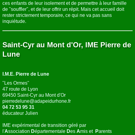
ces enfants de leur isolement et de permettre à leur famille
de "souffler", et de leur offrir un répit. Mais cet accueil doit
rester strictement temporaire, ce qui ne va pas sans
inquiétude.
Saint-Cyr au Mont d'Or, IME Pierre de
Lune
I.M.E. Pierre de Lune
"Les Ormes"
47 route de Lyon
69450 Saint-Cyr au Mont d'Or
pierredelune@adapeidurhone.fr
04 72 53 95 31
éducateur Julien
IME expérimental de transition géré par
l'
A
ssociation
D
épartementale
D
es
A
mis et
P
arents