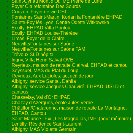
Saint-Cyr au Mont d'Or, IME Pierre de Lune
Foyer Clairefontaine Des Sourds
ANNUAIRE
Couzon, Foyer de vie OSL
Fontaines Saint-Martin, Korian la Fontanière EHPAD
CONTACT
Sainte-Foy lès Lyon, Centre Odette Witkowska
Ecully, EHPAD Villa Pontou
Ecully, EHPAD Louise-Thérèse
Limas, Foyer de la Claire
Neuville/Fontaines sur Saône
Neuville/Fontaines sur Saône FAM
Trévoux SLD hôpital
Irigny, Villa Henri Salvat OVE
Reyrieux, maison de retraite Clairval, EHPAD et cantou
Seyssuel, MAS du Plat du Loup
Reyrieux, Aux Lucioles, accueil de jour
Albigny, service Santal, Dahlia
Albigny, service Jacques Chauviré, EHPAD, USLD et
cantous
Chasselay, Val d'Or EHPAD
Chazay d'Azergues, école Jules Verne
Châtillon/Chalaronne, maison de retraite La Montagne,
EHPAD, Cantou
Saint-Maurice-l'Exil, Les Magnolias, IME, (pour mémoire)
Lentilly, Résidence Saint-Laurent
Albigny, MAS Violette Germain