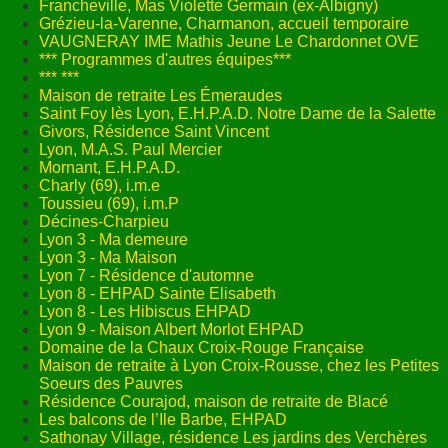
Francheville, Mas Violette Germain (ex-Albigny)
Grézieu-la-Varenne, Charmanon, accueil temporaire
VAUGNERAY IME Mathis Jeune Le Chardonnet OVE
*** Programmes d'autres équipes***
*** ***
Maison de retraite Les Émeraudes
Saint Foy lès Lyon, E.H.P.A.D. Notre Dame de la Salette
Givors, Résidence Saint Vincent
Lyon, M.A.S. Paul Mercier
Mornant, E.H.P.A.D.
Charly (69), i.m.e
Toussieu (69), i.m.P
Décines-Charpieu
Lyon 3 - Ma demeure
Lyon 3 - Ma Maison
Lyon 7 - Résidence d'automne
Lyon 8 - EHPAD Sainte Elisabeth
Lyon 8 - Les Hibiscus EHPAD
Lyon 9 - Maison Albert Morlot EHPAD
Domaine de la Chaux Croix-Rouge Française
Maison de retraite à Lyon Croix-Rousse, chez les Petites
Soeurs des Pauvres
Résidence Courajod, maison de retraite de Blacé
Les balcons de l’Ile Barbe, EHPAD
Sathonay Village, résidence Les jardins des Verchères