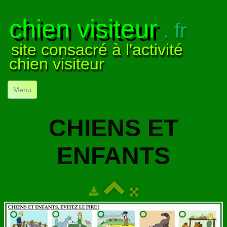
chien visiteur
. fr
site consacré à l'activité
chien visiteur
Menu
ACCUEIL
CHIENS ET
NOS VISITES
▼
ENFANTS
NOTRE ACTIVITÉ
▼
POUR DÉBUTER
▼
COMPRENDRE LE CHIEN
▼
VISUELS
▼