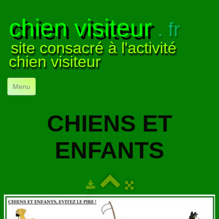
chien visiteur
. fr
site consacré à l'activité
chien visiteur
Menu
ACCUEIL
CHIENS ET
NOS VISITES
▼
ENFANTS
NOTRE ACTIVITÉ
▼
POUR DÉBUTER
▼
COMPRENDRE LE CHIEN
▼
VISUELS
▼