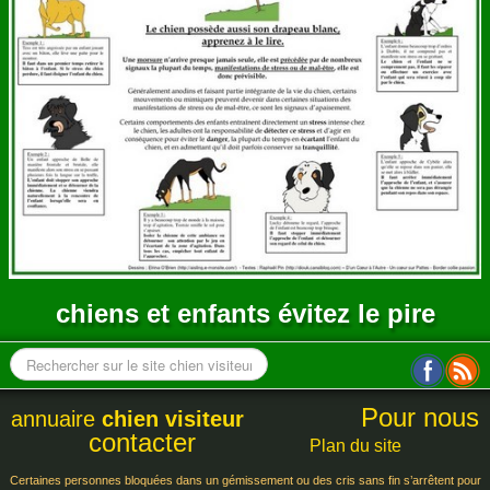
ANNUAIRE
CONTACT
chiens et enfants évitez le pire
Pour nous
annuaire
chien visiteur
contacter
Plan du site
Certaines personnes bloquées dans un gémissement ou des cris sans fin s’arrêtent pour