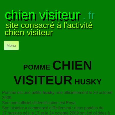
chien visiteur
. fr
site consacré à l'activité
chien visiteur
Menu
ACCUEIL
CHIEN
POMME
NOS VISITES
▼
VISITEUR
NOTRE ACTIVITÉ
▼
HUSKY
POUR DÉBUTER
▼
Pomme est une petite
husky
née officiellement le 20 octobre
2009.
COMPRENDRE LE CHIEN
▼
Son nom officiel d'identification est Enya.
Son histoire a commencé difficilement : deux portées de
VISUELS
▼
17 huskies nés le 17 et le 24 octobre 2009 ont été cédées à