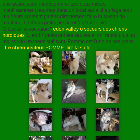
une association mi-décembre. Les deux mères
ANNUAIRE
insuffisamment nourries dans un local sans chauffage sont
malheureusement parties directement faire la saison de
CONTACT
mushing. Certains petits pesaient à peine 1,5kg …
Grâce à l'association "
eden valley ô secours des chiens
nordiques
", les 17 petits ont été sauvés et ont repris plus ou
moins vite un tonus suffisant. Pomme est l'une de ces petits.
Le chien visiteur
POMME, lire la suite ...