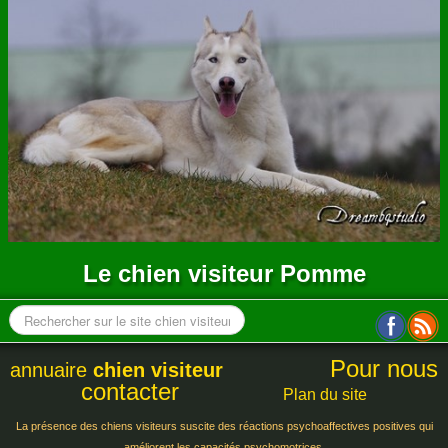
ANNUAIRE
CONTACT
Le chien visiteur Pomme
Pour nous
annuaire
chien visiteur
contacter
Plan du site
La présence des chiens visiteurs suscite des réactions psychoaffectives positives qui
améliorent les capacités psychomotrices.