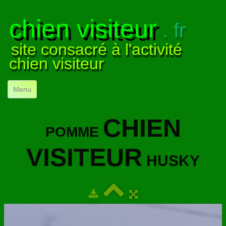
chien visiteur
. fr
site consacré à l'activité
chien visiteur
Menu
ACCUEIL
CHIEN
POMME
NOS VISITES
▼
VISITEUR
NOTRE ACTIVITÉ
▼
HUSKY
POUR DÉBUTER
▼
COMPRENDRE LE CHIEN
▼
VISUELS
▼