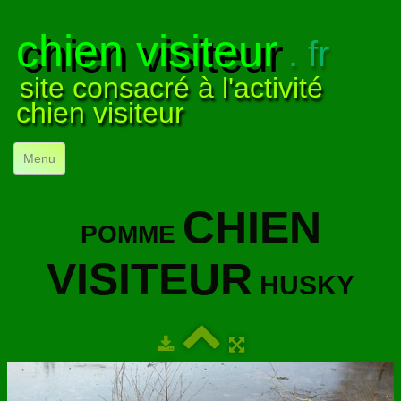
chien visiteur
. fr
site consacré à l'activité
chien visiteur
Menu
ACCUEIL
CHIEN
POMME
NOS VISITES
▼
VISITEUR
NOTRE ACTIVITÉ
▼
HUSKY
POUR DÉBUTER
▼
COMPRENDRE LE CHIEN
▼
VISUELS
▼