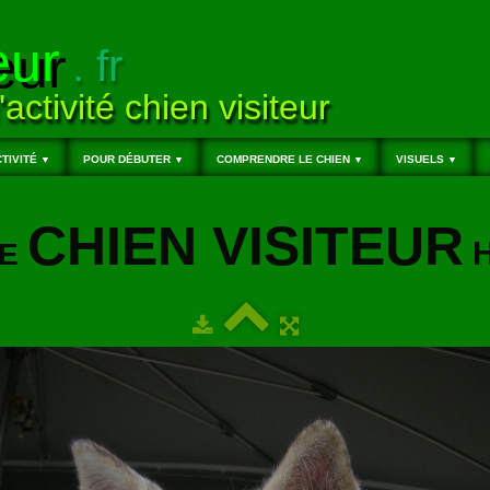
eur
. fr
'activité chien visiteur
TIVITÉ
POUR DÉBUTER
COMPRENDRE LE CHIEN
VISUELS
▼
▼
▼
▼
CHIEN VISITEUR
H
ME