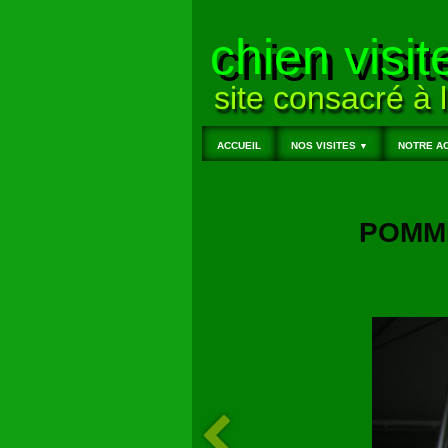
chien visit
site consacré à l
ACCUEIL
NOS VISITES
NOTRE AC
▼
POM