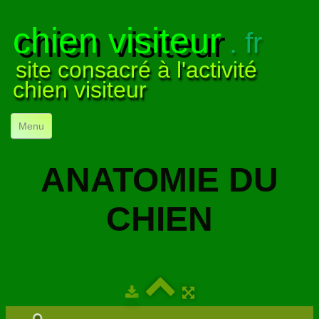
chien visiteur
. fr
site consacré à l'activité
chien visiteur
Menu
ACCUEIL
ANATOMIE DU
NOS VISITES
▼
CHIEN
NOTRE ACTIVITÉ
▼
POUR DÉBUTER
▼
COMPRENDRE LE CHIEN
▼
VISUELS
▼