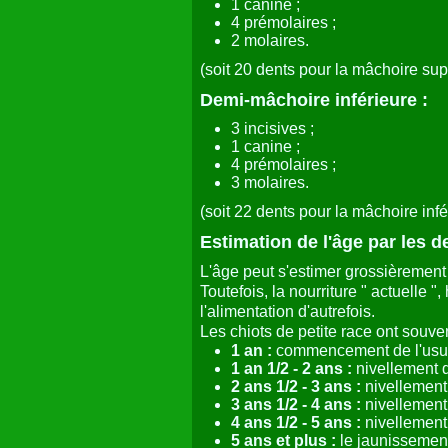
1 canine ;
4 prémolaires ;
2 molaires.
(soit 20 dents pour la mâchoire sup
Demi-mâchoire inférieure :
3 incisives ;
1 canine ;
4 prémolaires ;
3 molaires.
(soit 22 dents pour la mâchoire inf
Estimation de l'âge par les d
L'âge peut s'estimer grossièrement
Toutefois, la nourriture " actuelle 
l'alimentation d'autrefois.
Les chiots de petite race ont souve
1 an :
commencement de l'usur
1 an 1/2 - 2 ans :
nivellement d
2 ans 1/2 - 3 ans :
nivellement
3 ans 1/2 - 4 ans :
nivellement
4 ans 1/2 - 5 ans :
nivellement
5 ans et plus :
le jaunissement