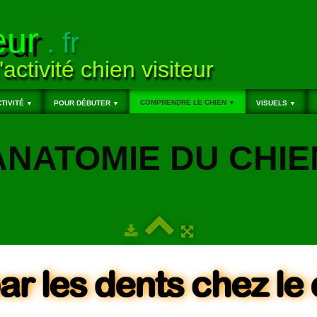
eur
. fr
'activité chien visiteur
COMPRENDRE LE CHIEN
TIVITÉ
POUR DÉBUTER
▼
VISUELS
▼
▼
▼
ANATOMIE DU CHIE