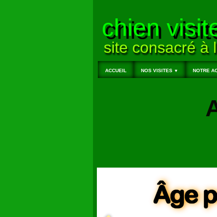
chien visit
site consacré à l
ACCUEIL
NOS VISITES
NOTRE AC
▼