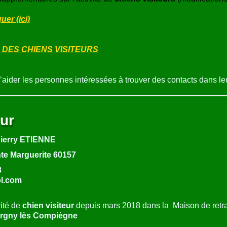
er (ici)
 DES CHIENS VISITEURS
d’aider les personnes intéressées à trouver des contacts dans le
eur
hierry ETIENNE
nte Marguerite 60157
3
l.com
vité de
chien visiteur
depuis mars 2018 dans la
Maison de retr
rgny lès Compiègne