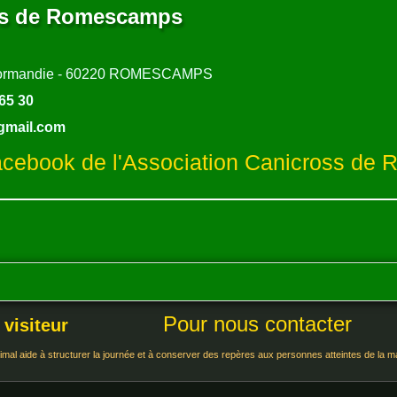
ss de Romescamps
e normandie - 60220 ROMESCAMPS
 65 30
gmail.com
acebook de l'Association Canicross d
Pour nous contacter
 visiteur
imal aide à structurer la journée et à conserver des repères aux personnes atteintes de la ma