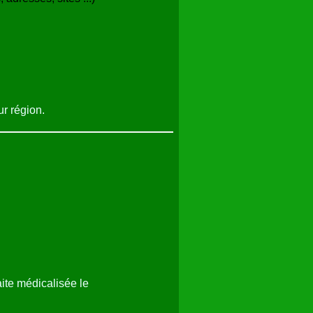
ur région.
aite médicalisée
le