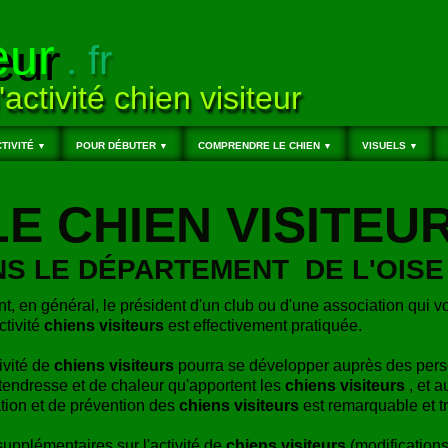
eur
. fr
'activité chien visiteur
TIVITÉ
POUR DÉBUTER
COMPRENDRE LE CHIEN
VISUELS
▼
▼
▼
▼
LE CHIEN VISITEU
S LE DÉPARTEMENT DE L'OISE 
nt, en général, le président d'un club ou d'une association qui v
ctivité
chiens visiteurs
est effectivement pratiquée.
tivité de
chiens visiteurs
pourra se développer auprès des per
endresse et de chaleur qu'apportent les
chiens visiteurs
, et a
ation et de prévention des
chiens visiteurs
est remarquable et t
pplémentaires sur l'activité de
chiens visiteurs
(modifications,