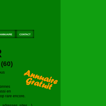
ANNUAIRE
CONTACT
R
(60)
ous
sonnes
ussi en
rop rare encore.
 adresses, sites ...)