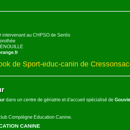
r
r
intervenant au CHPSO de Senlis
rothée
BRENOUILLE
range.fr
book de Sport-educ-canin de Cressonsa
ur
eur
dans un centre de gériatrie et d'accueil spécialisé de
Gouvi
 club Compiègne Education Canine.
CATION CANINE