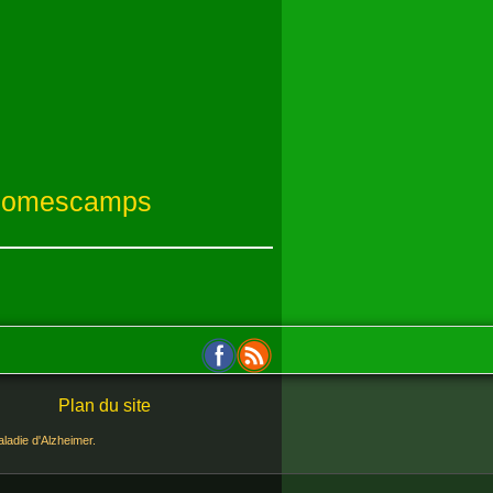
e Romescamps
Plan du site
ladie d'Alzheimer.