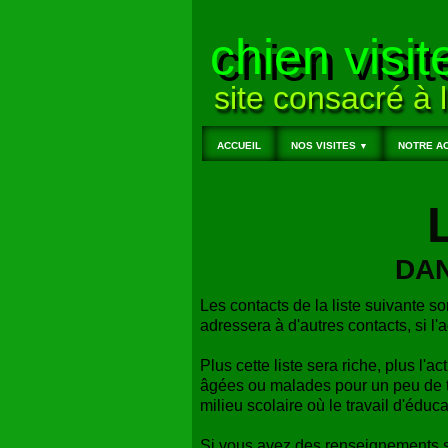
chien visit
site consacré à l
ACCUEIL
NOS VISITES
NOTRE AC
▼
DAN
Les contacts de la liste suivante so
adressera à d'autres contacts, si l'a
Plus cette liste sera riche, plus l'ac
âgées ou malades pour un peu de t
milieu scolaire où le travail d'éduc
Si vous avez des renseignements su