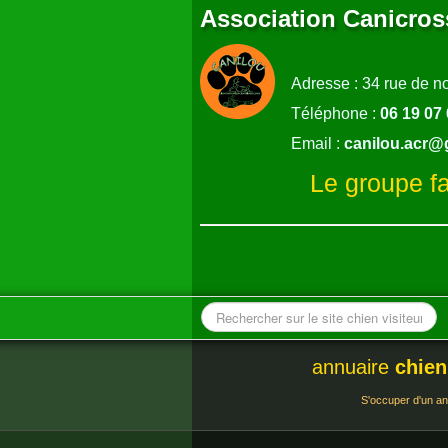
Association Canicro
Adresse : 34 rue d
Téléphone :
06 19 07
Email :
canilou.acr@
Le groupe f
annuaire
chien
S'occuper d'un an