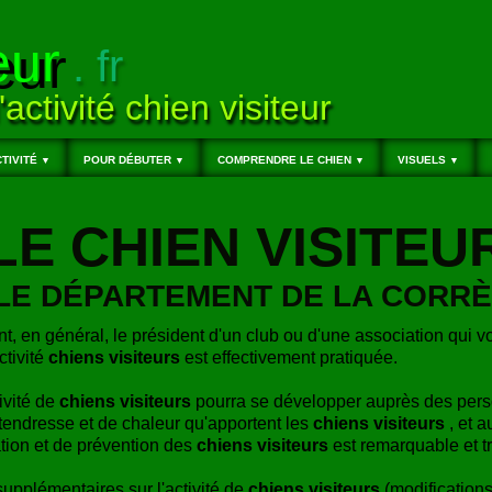
eur
. fr
'activité chien visiteur
TIVITÉ
POUR DÉBUTER
COMPRENDRE LE CHIEN
VISUELS
▼
▼
▼
▼
LE CHIEN VISITEU
LE DÉPARTEMENT DE LA CORRÈZ
nt, en général, le président d'un club ou d'une association qui v
ctivité
chiens visiteurs
est effectivement pratiquée.
tivité de
chiens visiteurs
pourra se développer auprès des per
endresse et de chaleur qu'apportent les
chiens visiteurs
, et a
ation et de prévention des
chiens visiteurs
est remarquable et t
pplémentaires sur l'activité de
chiens visiteurs
(modifications,