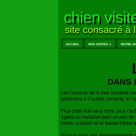
chien visit
site consacré à l
ACCUEIL
NOS VISITES
NOTRE AC
▼
DANS 
Les contacts de la liste suivante so
adressera à d'autres contacts, si l'a
Plus cette liste sera riche, plus l'ac
âgées ou malades pour un peu de t
milieu scolaire où le travail d'éduc
Si vous avez des renseignements su