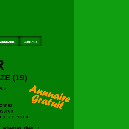
ANNUAIRE
CONTACT
R
E (19)
ous
sonnes
ussi en
rop rare encore.
 adresses, sites ...)