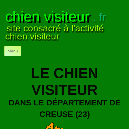
chien visiteur
. fr
site consacré à l'activité
chien visiteur
Menu
ACCUEIL
LE CHIEN
NOS VISITES
▼
VISITEUR
NOTRE ACTIVITÉ
▼
POUR DÉBUTER
▼
DANS LE DÉPARTEMENT DE
COMPRENDRE LE CHIEN
CREUSE (23)
▼
VISUELS
▼