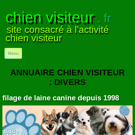
chien visiteur
. fr
site consacré à l'activité
chien visiteur
Menu
ACCUEIL
ANNUAIRE CHIEN VISITEUR
NOS VISITES
▼
: DIVERS
NOTRE ACTIVITÉ
▼
filage de laine canine depuis 1998
POUR DÉBUTER
▼
COMPRENDRE LE CHIEN
▼
VISUELS
▼