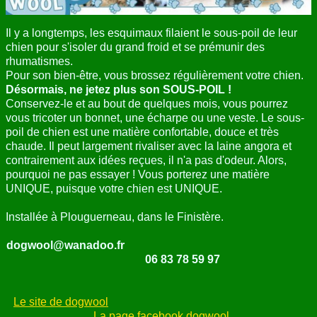
ANNUAIRE
Il y a longtemps, les esquimaux filaient le sous-poil de leur
chien pour s'isoler du grand froid et se prémunir des
CONTACT
rhumatismes.
Pour son bien-être, vous brossez régulièrement votre chien.
Désormais, ne jetez plus son SOUS-POIL !
Conservez-le et au bout de quelques mois, vous pourrez
vous tricoter un bonnet, une écharpe ou une veste. Le sous-
poil de chien est une matière confortable, douce et très
chaude. Il peut largement rivaliser avec la laine angora et
contrairement aux idées reçues, il n'a pas d'odeur. Alors,
pourquoi ne pas essayer ! Vous porterez une matière
UNIQUE, puisque votre chien est UNIQUE.
Installée à Plouguerneau, dans le Finistère.
dogwool@wanadoo.fr
06 83 78 59 97
Le site de dogwool
La page facebook dogwool