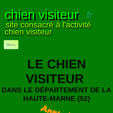
chien visiteur
. fr
site consacré à l'activité
chien visiteur
Menu
ACCUEIL
LE CHIEN
NOS VISITES
▼
VISITEUR
NOTRE ACTIVITÉ
▼
POUR DÉBUTER
▼
DANS LE DÉPARTEMENT DE LA
HAUTE-MARNE (52)
COMPRENDRE LE CHIEN
▼
VISUELS
▼