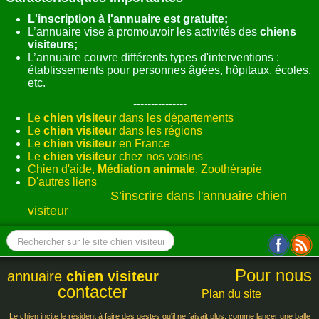
L'inscription à l'annuaire est gratuite;
L’annuaire vise à promouvoir les activités des
chiens
visiteurs;
L’annuaire couvre différents types d'interventions :
établissements pour personnes âgées, hôpitaux, écoles,
etc.
---------------
Le
chien visiteur
dans les départements
Le
chien visiteur
dans les régions
Le
chien visiteur
en France
Le
chien visiteur
chez nos voisins
Chien d'aide,
Médiation animale
, Zoothérapie
D'autres liens
S’inscrire dans l'annuaire chien
visiteur
Pour nous
annuaire
chien visiteur
contacter
Plan du site
Le chien incite le résident à faire des gestes qu'il ne faisait plus, comme lancer une balle