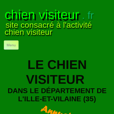
chien visiteur
. fr
site consacré à l'activité
chien visiteur
Menu
ACCUEIL
LE CHIEN
NOS VISITES
▼
VISITEUR
NOTRE ACTIVITÉ
▼
POUR DÉBUTER
▼
DANS LE DÉPARTEMENT DE
L'ILLE-ET-VILAINE (35)
COMPRENDRE LE CHIEN
▼
VISUELS
▼