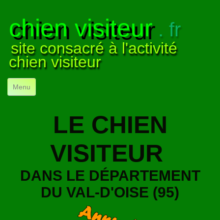
chien visiteur
. fr
site consacré à l'activité
chien visiteur
Menu
ACCUEIL
LE CHIEN
NOS VISITES
▼
VISITEUR
NOTRE ACTIVITÉ
▼
POUR DÉBUTER
▼
DANS LE DÉPARTEMENT
DU VAL-D'OISE (95)
COMPRENDRE LE CHIEN
▼
VISUELS
▼