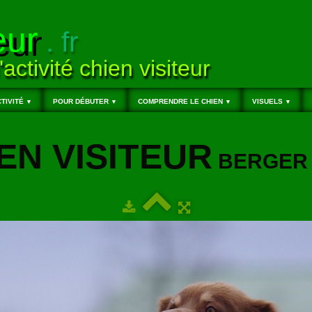
eur
. fr
'activité chien visiteur
TIVITÉ
POUR DÉBUTER
COMPRENDRE LE CHIEN
VISUELS
▼
▼
▼
▼
EN VISITEUR
BERGER 