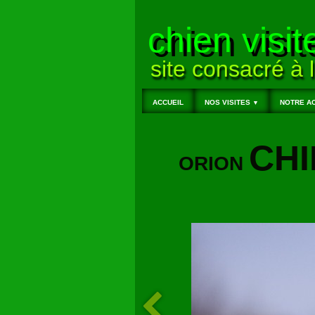
chien visit
site consacré à l
ACCUEIL
NOS VISITES
NOTRE AC
▼
CHI
ORION