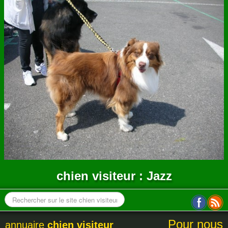
ANNUAIRE
CONTACT
chien visiteur : Jazz
Pour nous
annuaire
chien visiteur