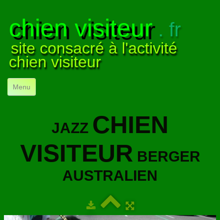
chien visiteur
. fr
site consacré à l'activité
chien visiteur
Menu
ACCUEIL
CHIEN
JAZZ
NOS VISITES
▼
VISITEUR
NOTRE ACTIVITÉ
▼
BERGER
POUR DÉBUTER
▼
AUSTRALIEN
COMPRENDRE LE CHIEN
▼
VISUELS
▼