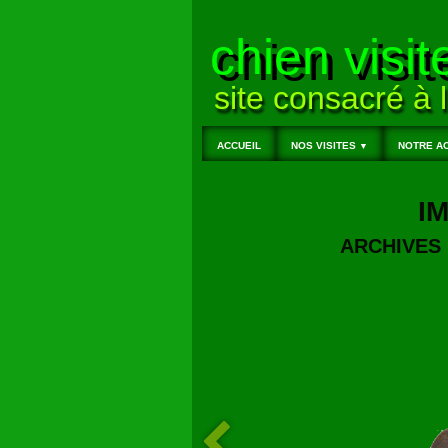
chien visit
site consacré à l
ACCUEIL
NOS VISITES
NOTRE AC
▼
I
ARCHIVES 