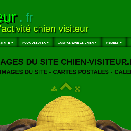
eur
. fr
'activité chien visiteur
TIVITÉ
POUR DÉBUTER
COMPRENDRE LE CHIEN
VISUELS
▼
▼
▼
▼
MAGES DU SITE CHIEN-VISITEUR.
IMAGES DU SITE - CARTES POSTALES - CALEN