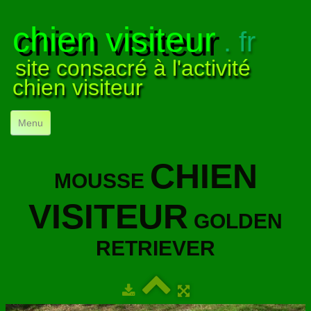
chien visiteur
. fr
site consacré à l'activité
chien visiteur
Menu
ACCUEIL
CHIEN
MOUSSE
NOS VISITES
▼
VISITEUR
NOTRE ACTIVITÉ
▼
GOLDEN
POUR DÉBUTER
▼
RETRIEVER
COMPRENDRE LE CHIEN
▼
VISUELS
▼