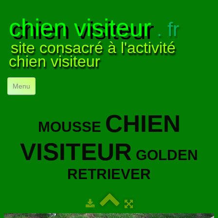
chien visiteur
. fr
site consacré à l'activité
chien visiteur
Menu
ACCUEIL
CHIEN
MOUSSE
NOS VISITES
▼
VISITEUR
NOTRE ACTIVITÉ
▼
GOLDEN
POUR DÉBUTER
▼
RETRIEVER
COMPRENDRE LE CHIEN
▼
VISUELS
▼