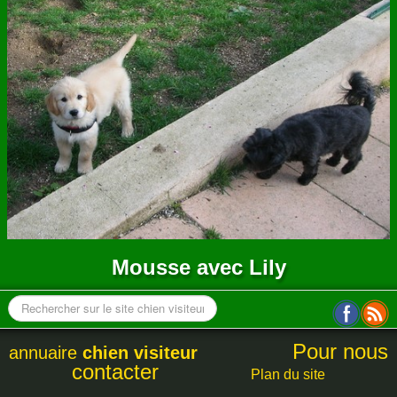
ANNUAIRE
CONTACT
Mousse avec Lily
Pour nous
annuaire
chien visiteur
contacter
Plan du site