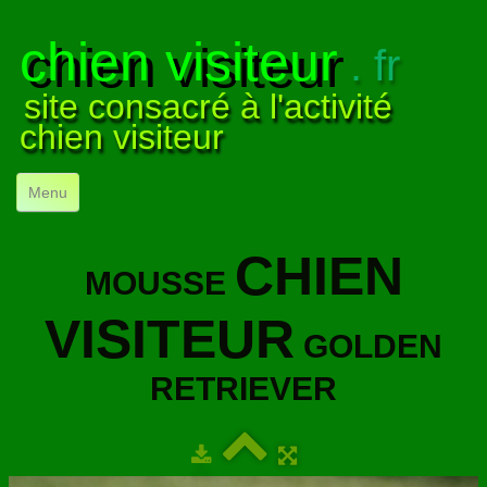
chien visiteur
. fr
site consacré à l'activité
chien visiteur
Menu
ACCUEIL
CHIEN
MOUSSE
NOS VISITES
▼
VISITEUR
NOTRE ACTIVITÉ
▼
GOLDEN
POUR DÉBUTER
▼
RETRIEVER
COMPRENDRE LE CHIEN
▼
VISUELS
▼