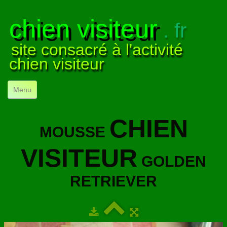
chien visiteur
. fr
site consacré à l'activité
chien visiteur
Menu
ACCUEIL
CHIEN
MOUSSE
NOS VISITES
▼
VISITEUR
NOTRE ACTIVITÉ
▼
GOLDEN
POUR DÉBUTER
▼
RETRIEVER
COMPRENDRE LE CHIEN
▼
VISUELS
▼