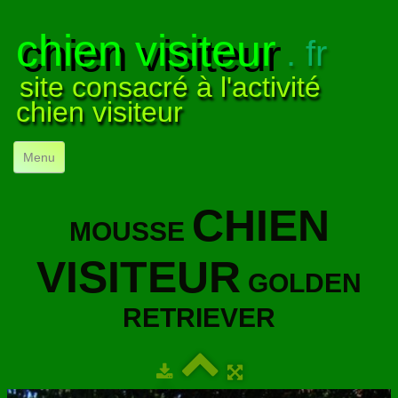
chien visiteur
. fr
site consacré à l'activité
chien visiteur
Menu
ACCUEIL
CHIEN
MOUSSE
NOS VISITES
▼
VISITEUR
NOTRE ACTIVITÉ
▼
GOLDEN
POUR DÉBUTER
▼
RETRIEVER
COMPRENDRE LE CHIEN
▼
VISUELS
▼