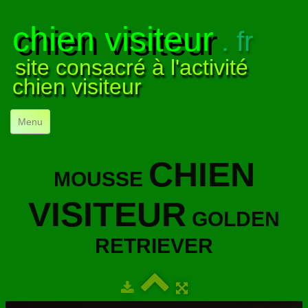
chien visiteur
. fr
site consacré à l'activité
chien visiteur
Menu
ACCUEIL
CHIEN
MOUSSE
NOS VISITES
▼
VISITEUR
NOTRE ACTIVITÉ
▼
GOLDEN
POUR DÉBUTER
▼
RETRIEVER
COMPRENDRE LE CHIEN
▼
VISUELS
▼