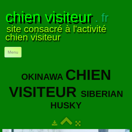
chien visiteur
. fr
site consacré à l'activité
chien visiteur
Menu
ACCUEIL
CHIEN
OKINAWA
NOS VISITES
▼
VISITEUR
NOTRE ACTIVITÉ
▼
SIBERIAN
POUR DÉBUTER
▼
HUSKY
COMPRENDRE LE CHIEN
▼
VISUELS
▼