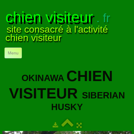
chien visiteur
. fr
site consacré à l'activité
chien visiteur
Menu
ACCUEIL
CHIEN
OKINAWA
NOS VISITES
▼
VISITEUR
NOTRE ACTIVITÉ
▼
SIBERIAN
POUR DÉBUTER
▼
HUSKY
COMPRENDRE LE CHIEN
▼
VISUELS
▼