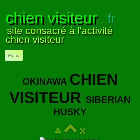
chien visiteur
. fr
site consacré à l'activité
chien visiteur
Menu
ACCUEIL
CHIEN
OKINAWA
NOS VISITES
▼
VISITEUR
NOTRE ACTIVITÉ
▼
SIBERIAN
POUR DÉBUTER
▼
HUSKY
COMPRENDRE LE CHIEN
▼
VISUELS
▼