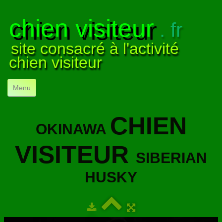
chien visiteur
. fr
site consacré à l'activité
chien visiteur
Menu
ACCUEIL
CHIEN
OKINAWA
NOS VISITES
▼
VISITEUR
NOTRE ACTIVITÉ
▼
SIBERIAN
POUR DÉBUTER
▼
HUSKY
COMPRENDRE LE CHIEN
▼
VISUELS
▼