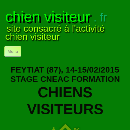
chien visiteur
. fr
site consacré à l'activité
chien visiteur
Menu
ACCUEIL
FEYTIAT (87), 14-15/02/2015
NOS VISITES
▼
STAGE CNEAC FORMATION
CHIENS
NOTRE ACTIVITÉ
▼
POUR DÉBUTER
▼
VISITEURS
COMPRENDRE LE CHIEN
▼
VISUELS
▼