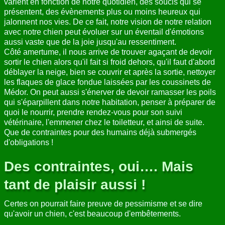
varient en fonction de notre quotidien, des soucis qui se
présentent, des évènements plus ou moins heureux qui
ANNUAIRE
jalonnent nos vies. De ce fait, notre vision de notre relation
avec notre chien peut évoluer sur un éventail d'émotions
CONTACT
aussi vaste que de la joie jusqu'au ressentiment.
Côté amertume, il nous arrive de trouver agaçant de devoir
sortir le chien alors qu'il fait si froid dehors, qu'il faut d'abord
déblayer la neige, bien se couvrir et après la sortie, nettoyer
les flaques de glace fondue laissées par les coussinets de
Médor. On peut aussi s'énerver de devoir ramasser les poils
qui s'éparpillent dans notre habitation, penser à préparer de
quoi le nourrir, prendre rendez-vous pour son suivi
vétérinaire, l'emmener chez le toiletteur, et ainsi de suite.
Que de contraintes pour des humains déjà submergés
d'obligations !
Des contraintes, oui…. Mais
tant de plaisir aussi !
Certes on pourrait faire preuve de pessimisme et se dire
qu'avoir un chien, c'est beaucoup d'embêtements.