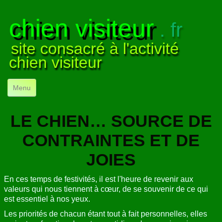
chien visiteur
. fr
site consacré à l'activité
chien visiteur
Menu
ACCUEIL
LE CHIEN… SOURCE DE
NOS VISITES
▼
CONTRAINTES ET DE
NOTRE ACTIVITÉ
▼
JOIES
POUR DÉBUTER
▼
En ces temps de festivités, il est l'heure de revenir aux
valeurs qui nous tiennent à cœur, de se souvenir de ce qui
COMPRENDRE LE CHIEN
▼
est essentiel à nos yeux.
Les priorités de chacun étant tout à fait personnelles, elles
VISUELS
▼