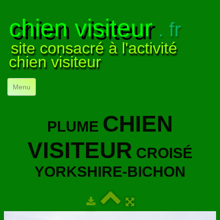
chien visiteur
. fr
site consacré à l'activité
chien visiteur
Menu
ACCUEIL
CHIEN
PLUME
NOS VISITES
▼
VISITEUR
NOTRE ACTIVITÉ
▼
CROISÉ
YORKSHIRE-BICHON
POUR DÉBUTER
▼
COMPRENDRE LE CHIEN
▼
VISUELS
▼