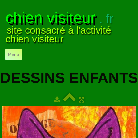
chien visiteur
. fr
site consacré à l'activité
chien visiteur
Menu
ACCUEIL
DESSINS ENFANTS
NOS VISITES
▼
NOTRE ACTIVITÉ
▼
POUR DÉBUTER
▼
COMPRENDRE LE CHIEN
▼
VISUELS
▼