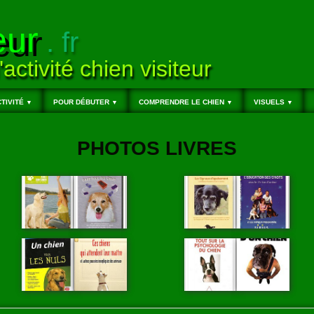
eur
. fr
'activité chien visiteur
TIVITÉ
POUR DÉBUTER
COMPRENDRE LE CHIEN
VISUELS
▼
▼
▼
▼
PHOTOS LIVRES