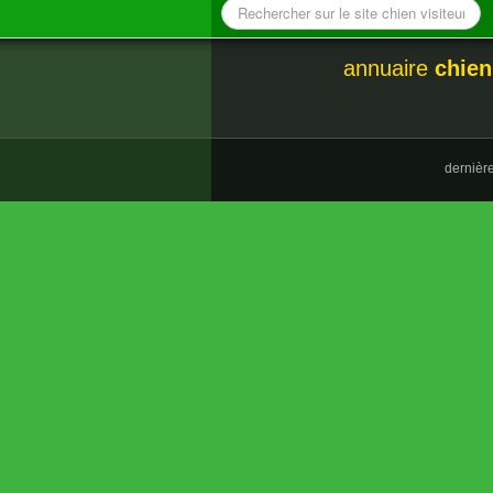
annuaire
chien
dernièr