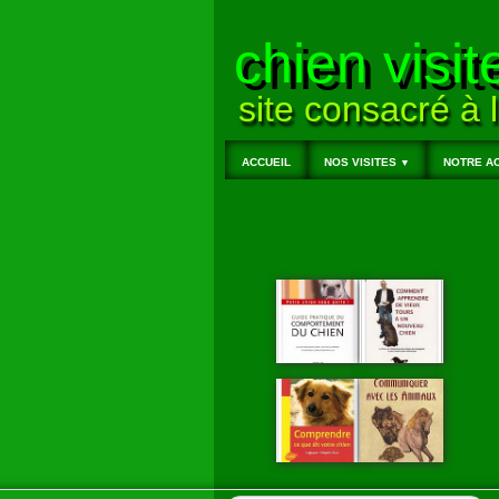
chien visit
site consacré à l
ACCUEIL
NOS VISITES
NOTRE AC
▼