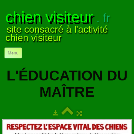
chien visiteur
. fr
site consacré à l'activité
chien visiteur
Menu
ACCUEIL
L'ÉDUCATION DU
NOS VISITES
▼
MAÎTRE
NOTRE ACTIVITÉ
▼
POUR DÉBUTER
▼
COMPRENDRE LE CHIEN
▼
VISUELS
▼