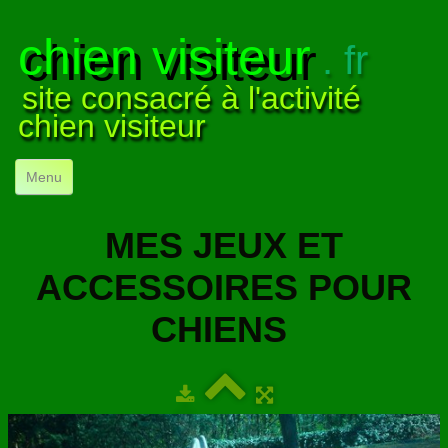
chien visiteur
. fr
site consacré à l'activité
chien visiteur
Menu
ACCUEIL
MES JEUX ET
NOS VISITES
▼
ACCESSOIRES POUR
NOTRE ACTIVITÉ
▼
CHIENS
POUR DÉBUTER
▼
COMPRENDRE LE CHIEN
▼
VISUELS
▼