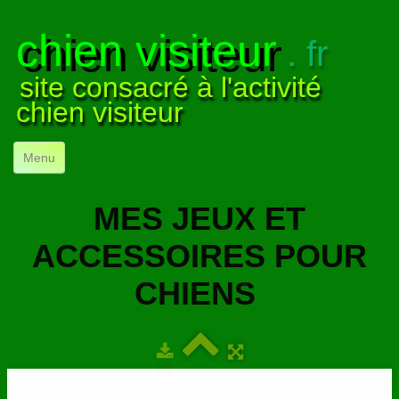
chien visiteur
. fr
site consacré à l'activité
chien visiteur
Menu
ACCUEIL
MES JEUX ET
NOS VISITES
▼
ACCESSOIRES POUR
NOTRE ACTIVITÉ
▼
CHIENS
POUR DÉBUTER
▼
COMPRENDRE LE CHIEN
▼
VISUELS
▼